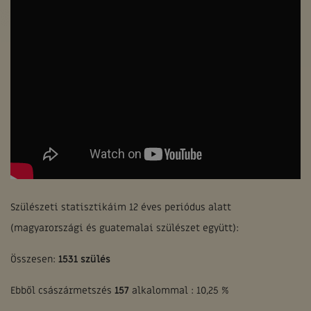
Szülészeti statisztikáim 12 éves periódus alatt
(magyarországi és guatemalai szülészet együtt):
Összesen:
1531 szülés
Ebből császármetszés
157
alkalommal : 10,25 %