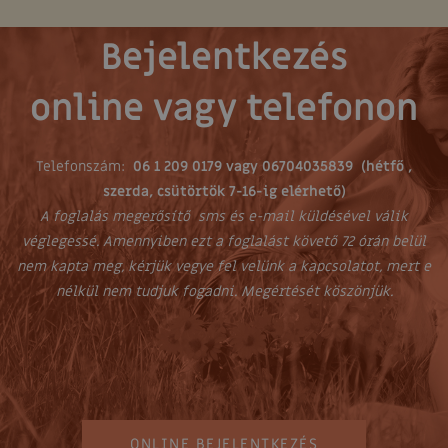
Bejelentkezés
online vagy telefonon
Telefonszám:
06 1 209 0179 vagy 06704035839 (hétfő ,
szerda, csütörtök 7-16-ig elérhető)
A foglalás megerősítő sms és e-mail küldésével válik
véglegessé. Amennyiben ezt a foglalást követő 72 órán belül
nem kapta meg, kérjük vegye fel velünk a kapcsolatot, mert e
nélkül nem tudjuk fogadni. Megértését köszönjük.
ONLINE BEJELENTKEZÉS