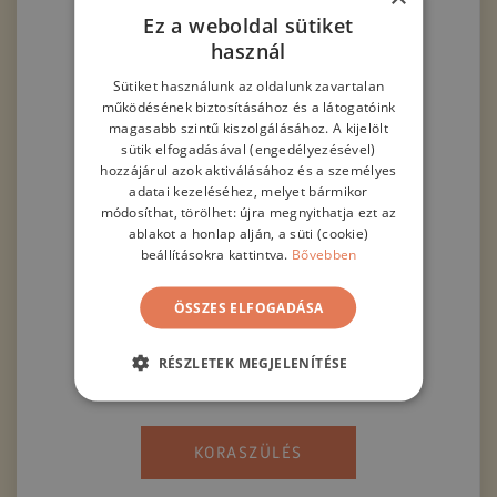
Ez a weboldal sütiket
használ
Sütiket használunk az oldalunk zavartalan
BŐVEBBEN
működésének biztosításához és a látogatóink
magasabb szintű kiszolgálásához. A kijelölt
sütik elfogadásával (engedélyezésével)
hozzájárul azok aktiválásához és a személyes
adatai kezeléséhez, melyet bármikor
módosíthat, törölhet: újra megnyithatja ezt az
ablakot a honlap alján, a süti (cookie)
beállításokra kattintva.
Bővebben
ÖSSZES ELFOGADÁSA
KORASZÜLÉS MEGELŐZÉSE
RÉSZLETEK MEGJELENÍTÉSE
KORASZÜLÉS