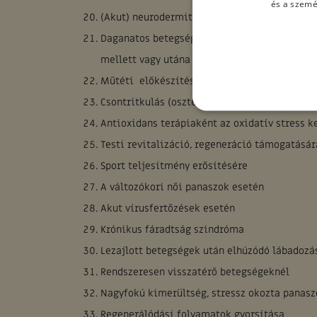
és a szemé
(Akut) neurodermitis (ekcéma)
Daganatos betegségek kísérőterápiájaként ki
mellett vagy utána
Műtéti előkészítésként vagy utána segíteni a
Csontritkulás (oszteoporózis) megelőzése, m
Antioxidans terápiaként az oxidatív stress k
Testi revitalizáció, regeneráció támogatásár
Sport teljesítmény erősítésére
A változókori női panaszok esetén
Akut vírusfertőzések esetén
Krónikus fáradtság szindróma
Lezajlott betegségek után elhúzódó lábadozá
Rendszeresen visszatérő betegségeknél
Nagyfokú kimerültség, stressz okozta panasz
Regenerálódási folyamatok gyorsítása