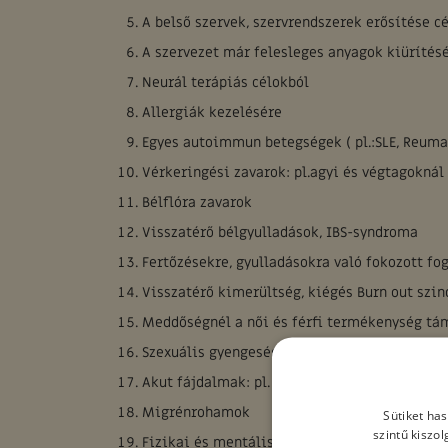
A belső szervek, szervrendszerek erősítése cél
A szervezet már felesleges anyagok kiürítés
Neurál terápiás célokból
Allergiák kezelésére
Egyes autoimmun betegségek ( pl.:SLE, Reumat
Vérkeringési zavarok: pl.agyi és végtagoknál 
Bélflóra zavarok
Visszatérő bélgyulladások, IBS-syndroma
Fertőzésekre, gyulladásokra való fokozott f
Visszatérő kimerültség, kiégés Burn out szi
Meddőségnél a női és férfi termékenység tá
Szexuális gyengeség, libido fokozására
Akut fájdalmak: pl. menstruáció, vagy lumba
Migrénrohamok
Sütiket ha
szintű kiszo
Fizikai és mentális teljesítőképesség fokoz