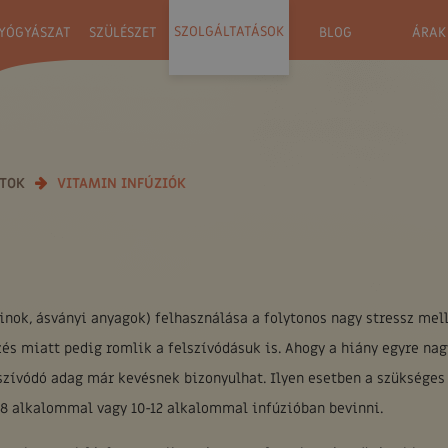
SZOLGÁLTATÁSOK
YÓGYÁSZAT
SZÜLÉSZET
BLOG
ÁRAK
ATOK
VITAMIN INFÚZIÓK
nok, ásványi anyagok) felhasználása a folytonos nagy stressz mel
és miatt pedig romlik a felszívódásuk is. Ahogy a hiány egyre nag
szívódó adag már kevésnek bizonyulhat. Ilyen esetben a szükséges
-8 alkalommal vagy 10-12 alkalommal infúzióban bevinni.