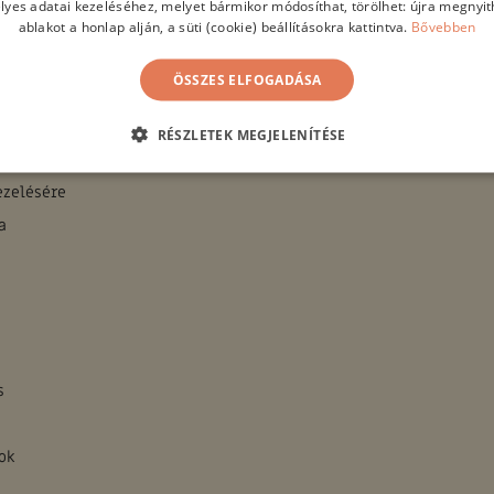
lyes adatai kezeléséhez, melyet bármikor módosíthat, törölhet: újra megnyith
ablakot a honlap alján, a süti (cookie) beállításokra kattintva.
Bővebben
egészítésként az orvosi kezelés mellé műtét, kemo-és sugárteráp
ÖSSZES ELFOGADÁSA
 felépülést műtét után (pl.:endometriózis)
RÉSZLETEK MEGJELENÍTÉSE
érséklése
ezelésére
a
s
ok