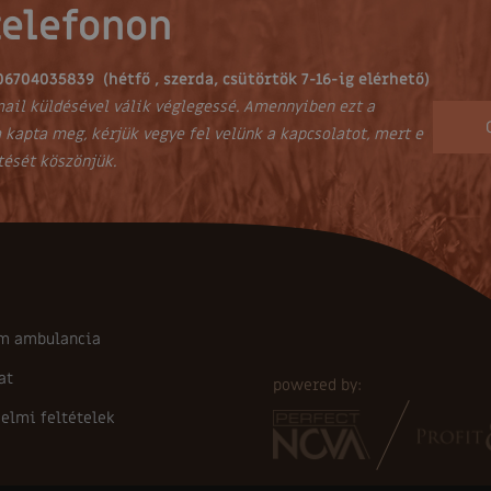
telefonon
06704035839 (hétfő , szerda, csütörtök 7-16-ig elérhető)
ail küldésével válik véglegessé. Amennyiben ezt a
 kapta meg, kérjük vegye fel velünk a kapcsolatot, mert e
tését köszönjük.
m ambulancia
at
powered by:
elmi feltételek