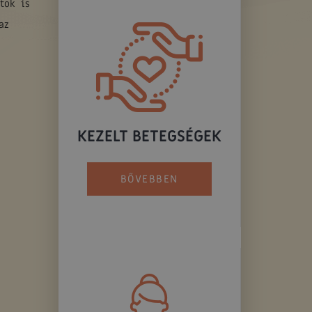
tok is
az
KEZELT BETEGSÉGEK
BŐVEBBEN