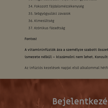
Fokozott fájdalomérzékenység
Sebgyógyulási zavarok
Kimerültség
Krónikus fáradtság
Fontos!
A vitamininfúziók ára a személyre szabott összet
ismerete nélkül – kiszámolni nem lehet. Konzul
Az infúziós kezelések napjai első alkalommal hétfő
Bejelentkezé