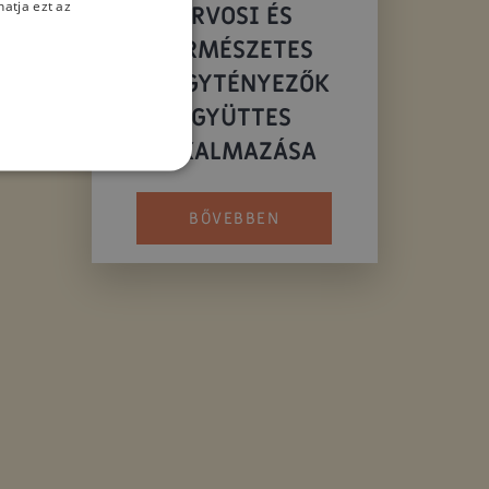
atja ezt az
ORVOSI ÉS
TERMÉSZETES
ia
GYÓGYTÉNYEZŐK
EGYÜTTES
ALKALMAZÁSA
BŐVEBBEN