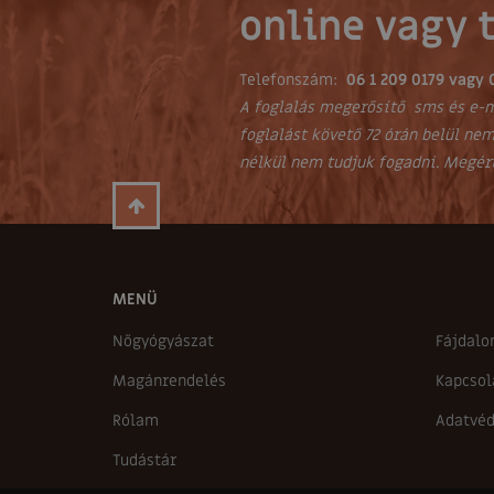
online vagy 
Telefonszám:
06 1 209 0179 vagy 
A foglalás megerősítő sms és e-m
foglalást követő 72 órán belül nem
nélkül nem tudjuk fogadni. Megér
MENÜ
Nőgyógyászat
Fájdalo
Magánrendelés
Kapcsol
Rólam
Adatvéd
Tudástár