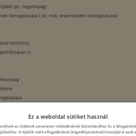
jából (pl.: húgyhólyag)
ének támogatására ( pl.: máj, veseműködés támogatására)
oid Arthritis)
perifériásan is
ogékonyság
ndróma
mogatására
Ez a weboldal sütiket használ
go okozta fájdalmak
sználunk az oldalunk zavartalan működésének biztosításához és a látogatói
lgálásához. A kijelölt sütik elfogadásával (engedélyezésével) hozzájárul azok 
ására