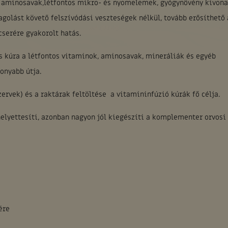
 aminosavak,létfontos mikro- és nyomelemek, gyógynövény kivona
agolást követő felszívódási veszteségek nélkül, tovább erősíthető 
serére gyakorolt hatás.
iós kúra a létfontos vitaminok, aminosavak, mineráliák és egyéb
onyabb útja.
zervek) és a raktárak feltöltése a vitamininfúzió kúrák fő célja.
helyettesíti, azonban nagyon jól kiegészíti a komplementer orvosi
ére