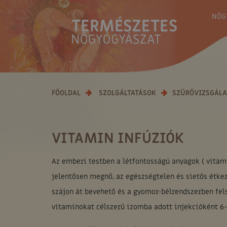
NŐG
FŐOLDAL
SZOLGÁLTATÁSOK
SZŰRŐVIZSGÁL
VITAMIN INFÚZIÓK
Az emberi testben a létfontosságú anyagok ( vitami
jelentősen megnő, az egészségtelen és sietős étkez
szájon át bevehető és a gyomor-bélrendszerben fel
vitaminokat célszerű izomba adott injekcióként 6