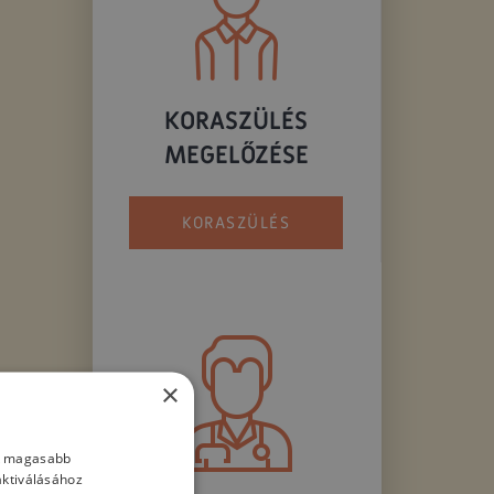
KORASZÜLÉS
MEGELŐZÉSE
KORASZÜLÉS
×
nk magasabb
aktiválásához