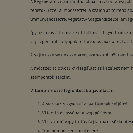
A Regeneráló vitamininfúziókba ásványi anyagok,
tehetők. Ezzel a módszerrel, a szájon át történő ad
immunrendszerre, vegetatív idegrendszerre, anyagc
Így az orvos által összeállított és felügyelt infúz
sejtregeneráló anyagok feltankolásának a leghaték
A sejtek,szervek és szervrendszerek (pl.:női nemi s
A módszer az orvosi kivizsgálást és kezelést nem 
szempontok szerint.
Vitamininfúzió legfontosabb javallatai:
A sav-bázis egyensúly javításának céljából
Vitamin és ásványi anyag pótlásra
Visszatérő vagy tartós fájdalmak csökkentés
Immunrendszer erősítésére