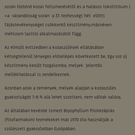
során történő korai felismerésétől és a hatásos tokolitikum (
=a várandósság során a 37. terhességi hét előtti
fájástevékenységet csökkentő készítmény,másnéven
méhizom lazító) alkalmazásától függ.
Az elmúlt évtizedben a koraszülések ellátásában
kétségtelenül lényeges előrelépés következett be. Egy sor új
készítmény került forgalomba, melyek jelentős
mellékhatással is rendelkeznek.
Azonban azok a remények, melyek alapján a koraszülés
gyakoriságát 7-8 % alá lehet szorítani, nem váltak valóra.
Az általában kevésbé ismert Bryophyllum fitoterápiás
(fitofarmakon) termékeket már 1970 óta használják a
szülészeti gyakorlatban Európában.