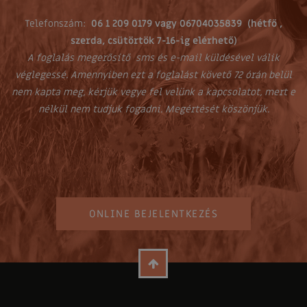
Telefonszám:
06 1 209 0179 vagy 06704035839 (hétfő ,
szerda, csütörtök 7-16-ig elérhető)
A foglalás megerősítő sms és e-mail küldésével válik
véglegessé. Amennyiben ezt a foglalást követő 72 órán belül
nem kapta meg, kérjük vegye fel velünk a kapcsolatot, mert e
nélkül nem tudjuk fogadni. Megértését köszönjük.
ONLINE BEJELENTKEZÉS