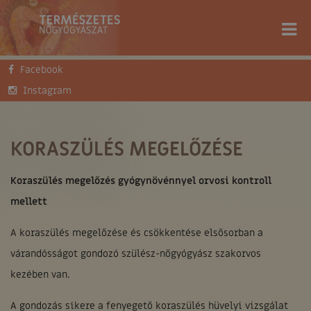
Facebook
FŐOLDAL
TUDÁSTÁR
SZAKCIKKEK
KORASZÜLÉS MEGELŐZÉSE
Instagram
KORASZÜLÉS MEGELŐZÉSE
Koraszülés megelőzés gyógynövénnyel orvosi kontroll
mellett
A koraszülés megelőzése és csökkentése elsősorban a
várandósságot gondozó szülész-nőgyógyász szakorvos
kezében van.
A gondozás sikere a fenyegető koraszülés hüvelyi vizsgálat