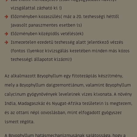
vizsgálattal zárható ki !)
Előzményben koraszülés( már a 20. terhességi héttől
javasolt panaszmentes esetben is)
Előzményben középidős vetélés(ek)
Ismeretelen eredetű terhesség alatt jelentkező vérzés
(fontos ilyenkor kivizsgálás keretében minden más kóros
terhességi állapotot kizárni!)
Az alkalmazott Bryophyllum egy fitoterápiás készítmény,
mely a Bryophyllum daigremontiánum, valamint Bryophyllum
calycinum gyógynövények leveleinek vizes kivonata. A növény
India, Madagaszkár és Nyugat-Afrika területein is megterem,
és az ottani népi orvoslásban, mint elfogadott gyógyszer
ismert régóta.
A Bryophyllum hatásmechanizmusának sajátossága, hogy a