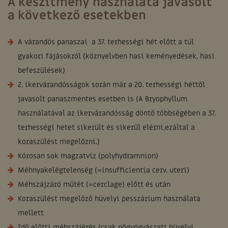
A készítmény használata javasolt
a következő esetekben
A várandós panaszai a 37. terhességi hét előtt a túl
gyakori fájásokról (köznyelvben hasi keményedések, hasi
befeszülések)
2. ikervárandósságok során már a 20. terhességi héttől
javasolt panaszmentes esetben is (A Bryophyllum
használatával az ikervárandósság döntő többségében a 37.
terhességi hetet sikerült és sikerül elérni,ezáltal a
koraszülést megelőzni.)
Kórosan sok magzatvíz (polyhydramnion)
Méhnyakelégtelenség (=insufficientia cerv. uteri)
Méhszájzáró műtét (=cerclage) előtt és után
Koraszülést megelőző hüvelyi pesszárium használata
mellett
Idő előtti méhszájérés (csak nőgyógyászati hüvelyi