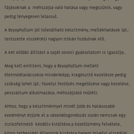
fájásoknak a méhszájra való hatása vagy megszűnik, vagy
pedig lényegesen lelassul.
A Bryophyllum jól tolerálható készítmény, mellékhatások (pl.:
testszerte viszektés) nagyon ritkán fordulnak elő.
A két előbbi állítást a saját orvosi gyakorlatom is igazolja..
Meg kell említeni, hogy a Bryophyllum mellett
életmódtanácsokra mindenképp, kiegészítő kezelésre pedig
szükség lehet (pl.: hüvelyi fertőzés megelőzése vagy kezelése,
pesszárium alkalmazása, méhszájzáró műtét).
Ahhoz, hogy a készítménnyel minél jobb és hatásosabb
eredményt érjünk el a várandósgondozás során nemcsak egy
rizikófelmérő kérdőív kitöltése,a kórelőzmény felvétele,
kóros terhességi állapotok kizárása,hanem hüvelyi vizsgálat