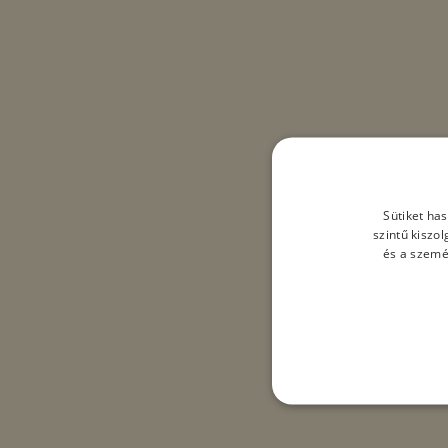
Sütiket ha
szintű kiszo
és a szemé