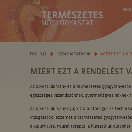
NŐG
FŐOLDAL
SZOLGÁLTATÁSOK
MIÉRT EZT A RE
MIÉRT EZT A RENDELÉST 
Az orvostudomány és a természetes gyógytényezők 
egészséges várandosóknak, gyermekágyas nőknek i
Az orvostudomány nyújtotta biztonágot és technikai
vizsgálatok) érdemes a természetes gyógytényezők 
akupunktúra, neurál terápia, a klasszikus alapokat