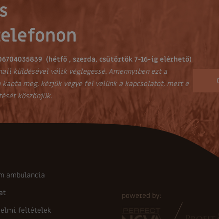
s
telefonon
06704035839 (hétfő , szerda, csütörtök 7-16-ig elérhető)
ail küldésével válik véglegessé. Amennyiben ezt a
 kapta meg, kérjük vegye fel velünk a kapcsolatot, mert e
tését köszönjük.
m ambulancia
at
powered by:
elmi feltételek