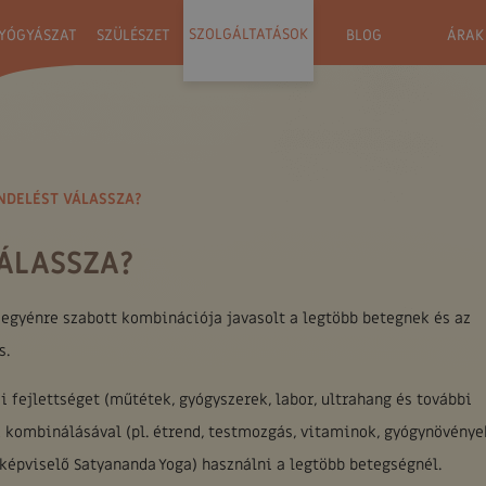
SZOLGÁLTATÁSOK
YÓGYÁSZAT
SZÜLÉSZET
BLOG
ÁRAK
NDELÉST VÁLASSZA?
VÁLASSZA?
egyénre szabott kombinációja javasolt a legtöbb betegnek és az
s.
 fejlettséget (műtétek, gyógyszerek, labor, ultrahang és további
kombinálásával (pl. étrend, testmozgás, vitaminok, gyógynövénye
 képviselő Satyananda Yoga) használni a legtöbb betegségnél.