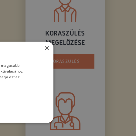
KORASZÜLÉS
MEGELŐZÉSE
×
KORASZÜLÉS
nk magasabb
aktiválásához
atja ezt az