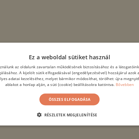
Ez a weboldal sütiket használ
sználunk az oldalunk zavartalan működésének biztosításához és a látogatói
lgálásához. A kijelölt sütik elfogadásával (engedélyezésével) hozzájárul azok 
lyes adatai kezeléséhez, melyet bármikor módosíthat, törölhet: újra megnyith
ablakot a honlap alján, a süti (cookie) beállításokra kattintva.
Bővebben
ÖSSZES ELFOGADÁSA
RÉSZLETEK MEGJELENÍTÉSE