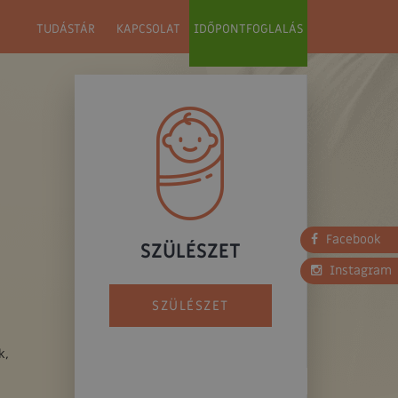
TUDÁSTÁR
KAPCSOLAT
IDŐPONTFOGLALÁS
Facebook
SZÜLÉSZET
Instagram
SZÜLÉSZET
k,