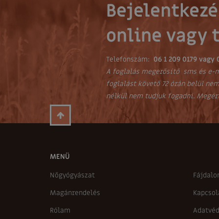
Bejelentkezé
online vagy 
Telefonszám:
06 1 209 0179 vagy 
A foglalás megerősítő sms és e-m
foglalást követő 72 órán belül nem
nélkül nem tudjuk fogadni. Megér
MENÜ
Nőgyógyászat
Fájdalo
Magánrendelés
Kapcsol
Rólam
Adatvéd