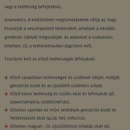
vagy a terhesség befejezése).
Anamnesis. A kórtörténet megismerésének célja az, hogy
kiszűrjük a veszélyeztető tényezőket, amelyek a későbbi
gondozás irányát megszabják. Az adatokat a szakorvosi
leletben, ill. a terheskönyvben rögzíteni kell.
Tisztázni kell az előző terhességek lefolyását:
Előző zavartalan terhességek és szülések idejét, módját,
gestatiós korát és az újszülött születési súlyát.
Előző kóros terhesség és szülés okát és lefolyását (pl.
praeeclampsia, szülésindítás).
Előzetes spontán és művi vetélések gestatiós korát és
feltételezett okát (p1.16. hét, infectio).
Előzetes magzat-, ill. újszülöttkori elhalás okát (pl.