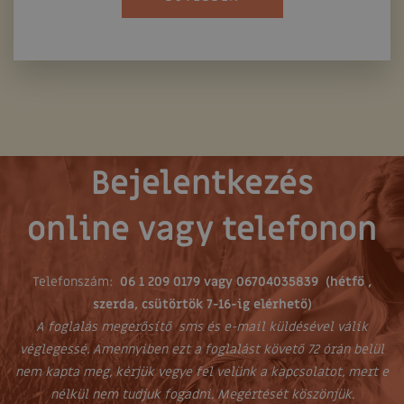
Bejelentkezés
online vagy telefonon
Telefonszám:
06 1 209 0179 vagy 06704035839 (hétfő ,
szerda, csütörtök 7-16-ig elérhető)
A foglalás megerősítő sms és e-mail küldésével válik
véglegessé. Amennyiben ezt a foglalást követő 72 órán belül
nem kapta meg, kérjük vegye fel velünk a kapcsolatot, mert e
nélkül nem tudjuk fogadni. Megértését köszönjük.