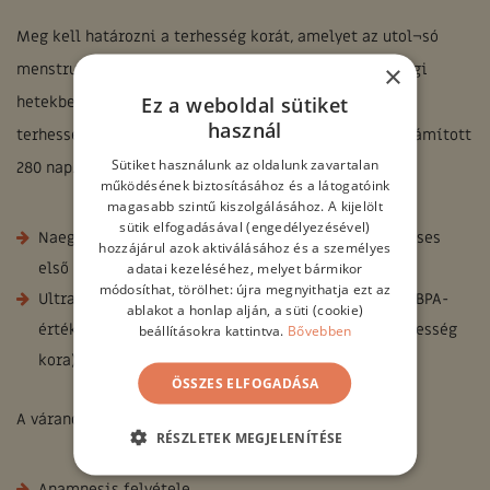
Meg kell határozni a terhesség korát, amelyet az utol¬só
×
menstruáció kezdetétől számított, betöltött terhességi
Ez a weboldal sütiket
hetekben és napokban adunk meg (pl. 20 hét 5 nap). A
használ
terhesség hossza az utolsó menstruáció kezdetétől számított
Sütiket használunk az oldalunk zavartalan
280 nap. A szülés várható időpontja meghatározható:
működésének biztosításához és a látogatóink
magasabb szintű kiszolgálásához. A kijelölt
sütik elfogadásával (engedélyezésével)
Naegele-féle számítással (az utolsó szabályos menses
hozzájárul azok aktiválásához és a személyes
első napjához hozzáadunk 7 napot és 9 hónapot).
adatai kezeléséhez, melyet bármikor
módosíthat, törölhet: újra megnyithatja ezt az
Ultrahangvizsgálattal (a 12-14. héten mért CRL-, ill. BPA-
ablakot a honlap alján, a süti (cookie)
értékekből határozható meg legpontosabban a terhesség
beállításokra kattintva.
Bővebben
kora).
ÖSSZES ELFOGADÁSA
A várandós első jelentkezésekor végzendő vizsgálatok
RÉSZLETEK MEGJELENÍTÉSE
Anamnesis felvétele.