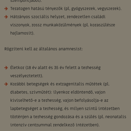
szempontjából).
Teratogen hatású tényezők (pl, gyógyszerek, vegyszerek).
Hátrányos szociális helyzet, rendezetlen családi
viszonyok, rossz munkakörülmények (pl. koraszülésre
hajlamosít).
Rögzíteni kell az általános anamnesist:
Életkor (18 év alatt és 35 év felett a terhesség
veszélyeztetett).
Korábbi betegségek és extragenitalis műtétek (pl.
diabetes, szívműtét): ilyenkor eldöntendő, vajon
kiviselhető-e a terhesség, vajon befolyásolja-e az
lapbetegséget a terhesség, és milyen szintű intézetben
történjen a terhesség gondozása és a szülés (pl. neonatalis
intenzív centrummal rendelkező intézetben).