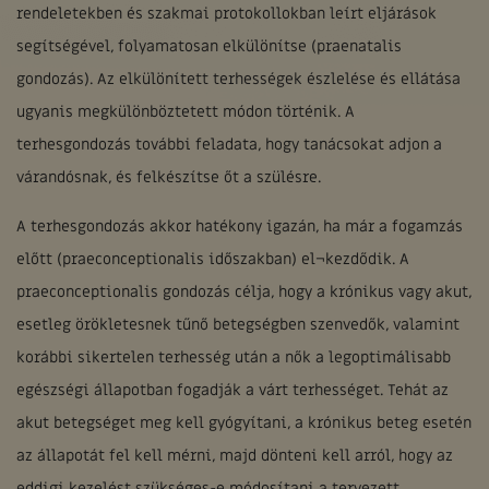
rendeletekben és szakmai protokollokban leírt eljárások
segítségével, folyamatosan elkülönítse (praenatalis
gondozás). Az elkülönített terhességek észlelése és ellátása
ugyanis megkülönböztetett módon történik. A
terhesgondozás további feladata, hogy tanácsokat adjon a
várandósnak, és felkészítse őt a szülésre.
A terhesgondozás akkor hatékony igazán, ha már a fogamzás
előtt (praeconceptionalis időszakban) el¬kezdődik. A
praeconceptionalis gondozás célja, hogy a krónikus vagy akut,
esetleg örökletesnek tűnő betegségben szenvedők, valamint
korábbi sikertelen terhesség után a nők a legoptimálisabb
egészségi állapotban fogadják a várt terhességet. Tehát az
akut betegséget meg kell gyógyítani, a krónikus beteg esetén
az állapotát fel kell mérni, majd dönteni kell arról, hogy az
eddigi kezelést szükséges-e módosítani a tervezett