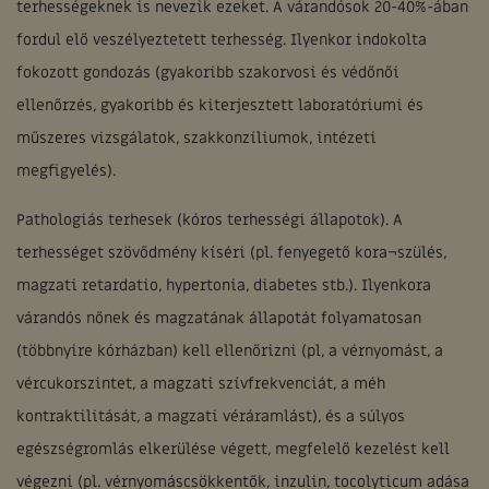
terhességeknek is nevezik ezeket. A várandósok 20-40%-ában
fordul elő veszélyeztetett terhesség. Ilyenkor indokolta
fokozott gondozás (gyakoribb szakorvosi és védőnői
ellenőrzés, gyakoribb és kiterjesztett laboratóriumi és
műszeres vizsgálatok, szakkonzíliumok, intézeti
megfigyelés).
Pathologiás terhesek (kóros terhességi állapotok). A
terhességet szövődmény kíséri (pl. fenyegető kora¬szülés,
magzati retardatio, hypertonia, diabetes stb.). Ilyenkora
várandós nőnek és magzatának állapotát folyamatosan
(többnyire kórházban) kell ellenőrizni (pl, a vérnyomást, a
vércukorszintet, a magzati szívfrekvenciát, a méh
kontraktilitását, a magzati véráramlást), és a súlyos
egészségromlás elkerülése végett, megfelelő kezelést kell
végezni (pl. vérnyomáscsökkentők, inzulin, tocolyticum adása