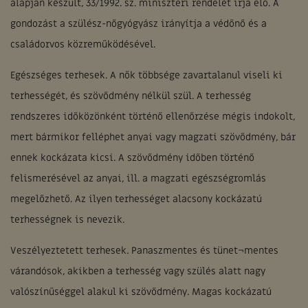
alapján készült, 33/1992. sz. miniszteri rendelet írja elő. A
gondozást a szülész-nőgyógyász irányítja a védőnő és a
családorvos közreműködésével.
Egészséges terhesek. A nők többsége zavartalanul viseli ki
terhességét, és szövődmény nélkül szül. A terhesség
rendszeres időközönként történő ellenőrzése mégis indokolt,
mert bármikor felléphet anyai vagy magzati szövődmény, bár
ennek kockázata kicsi. A szövődmény időben történő
felismerésével az anyai, ill. a magzati egészségromlás
megelőzhető. Az ilyen terhességet alacsony kockázatú
terhességnek is nevezik.
Veszélyeztetett terhesek. Panaszmentes és tünet¬mentes
várandósok, akikben a terhesség vagy szülés alatt nagy
valószínűséggel alakul ki szövődmény. Magas kockázatú