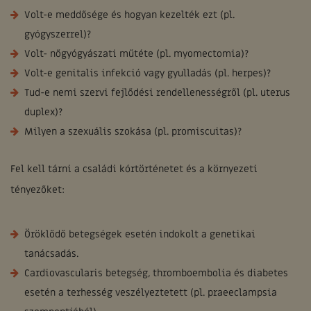
Volt-e meddősége és hogyan kezelték ezt (pl.
gyógyszerrel)?
Volt- nőgyógyászati műtéte (pl. myomectomia)?
Volt-e genitalis infekció vagy gyulladás (pl. herpes)?
Tud-e nemi szervi fejlődési rendellenességről (pl. uterus
duplex)?
Milyen a szexuális szokása (pl. promiscuitas)?
Fel kell tárni a családi kórtörténetet és a környezeti
tényezőket:
Öröklődő betegségek esetén indokolt a genetikai
tanácsadás.
Cardiovascularis betegség, thromboembolia és diabetes
esetén a terhesség veszélyeztetett (pl. praeeclampsia