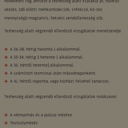
növekedni fog, amikor a terhesség alatt kialakul pl. hüvelyi
vérzés, idő előtti méhkontrakciók, infekció, kó-ros
mennyiségű magzatvíz, fekvési rendellenesség stb.
Terhesség alatt végzendő ellenőrző vizsgálatok menetrendje
A 26-28. hétig havonta 1 alkalommal.
A 33-34. hétig 3 hetente 1 alkalommal.
A 35. héttől hetente] alkalommal.
A számított terminus után másodnaponként.
A 41. héttől naponta, vagy kórházi felvétel tanácsos.
Terhesség alatt végzendő ellenőrző vizsgálatok módszerei
A vérnyomás és a pulzus mérése
Testsúlymérés