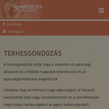
Facebook
FŐOLDAL
SZOLGÁLTATÁSOK
SZŰRŐVIZSGÁLATOK
TERHESGONDOZÁS
Instagram
TERHESGONDOZÁS
A terhesgondozás célja, hogy a várandós nő egészségi
állapotát és a fejlődő magzatát ellenőrizzük és az
egészségromlásukat megelőzzük.
Feladata, hogy az élettani (vagy egészséges), a fokozott
kockázattal járó (vagy veszélyeztetett) és a szövődményes
(vagy kóros) terhességeket az egész terhesség alatt,