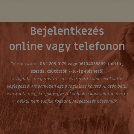
Bejelentkezés
online vagy telefonon
Telefonszám:
06 1 209 0179 vagy 06704035839 (hétfő ,
szerda, csütörtök 7-16-ig elérhető)
A foglalás megerősítő sms és e-mail küldésével válik
véglegessé. Amennyiben ezt a foglalást követő 72 órán belül
nem kapta meg, kérjük vegye fel velünk a kapcsolatot, mert e
nélkül nem tudjuk fogadni. Megértését köszönjük.