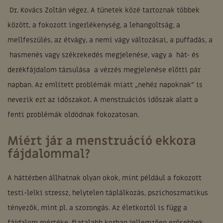
Dr. Kovács Zoltán végez. A tünetek közé tartoznak többek
között, a fokozott ingerlékenység, a lehangoltság, a
mellfeszülés, az étvágy, a nemi vágy változásai, a puffadás, a
hasmenés vagy székrekedés megjelenése, vagy a hát- és
derékfájdalom társulása a vérzés megjelenése előtti pár
napban. Az említett problémák miatt „nehéz napoknak” is
nevezik ezt az időszakot. A menstruációs időszak alatt a
fenti problémák oldódnak fokozatosan.
Miért jár a menstruáció ekkora
fájdalommal?
A háttérben állhatnak olyan okok, mint például a fokozott
testi-lelki stressz, helytelen táplálkozás, pszichoszmatikus
tényezők, mint pl. a szorongás. Az életkortól is függ a
fájdalom mértéke, fiatalabb korban jellemzően erősebbek