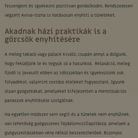
feszengeni és igyekezni pozitívan gondolkodni. Rendszeresen
végzett Aviva-torna is hatásosan enyhíti a tüneteket.
Akadnak házi praktikák is a
görcsök enyhítésére
A meleg takaró vagy palack kiváló, csupán annyi a dolgunk,
hogy feküdjünk le és tegyük rá a hasunkra. Relaxáció, meleg
fürdő is javasolt ebben az időszakban és igyekezzünk sok
folyadékot, valamint rostdús ételeket fogyasztani. Igyunk
olyan gyógyteákat, amelyeket kifejezetten a menstruációs
panaszok enyhítésére szolgálnak.
Ha egyetlen módszer sem segít és a tünetek nem enyhülnek,
van lehetőség gyógyszeres fájdalomcsillapításra, amelyek a
gyógyszertárakban vény nélkül beszerezhetőek. Bizonyos