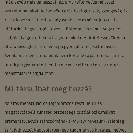
még egyéb más panasszal jár, ami kellemetlenné teszi
ezeket a napokat. Jellemzően erős hasi görcsök, gyengeség és
rossz közérzet kíséri. A súlyosabb eseteknél sajnos az is
előfordul, hogy sürgős orvosi ellátásra szorulnak vagy nem
tudják elvégezni iskolai vagy munkahelyi kötelességüket, de
általánosságban mindenképp gyengül a teljesítményük.
Azonban a menstruációnak nem kellene fájdalommal járnia,
mindig figyelem felhívó tünetként kell értékelni az erős
menstruációs fájdalmat.
Mi társulhat még hozzá?
Az erős menstruációs fájdalomhoz testi, lelki és
magatartásbeli tünetek összessége csatlakozik,melyet
premenstruációs szindrómának (PMS-sy) nevezünk. Jelenleg
is folyik ezzel kapcsolatban egy tudományos kutatás, melyet