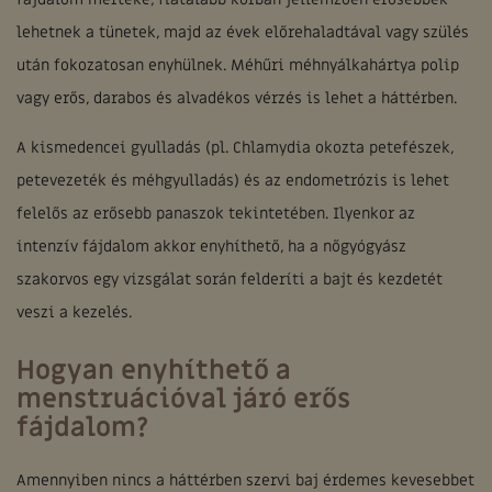
lehetnek a tünetek, majd az évek előrehaladtával vagy szülés
után fokozatosan enyhülnek. Méhűri méhnyálkahártya polip
vagy erős, darabos és alvadékos vérzés is lehet a háttérben.
A kismedencei gyulladás (pl. Chlamydia okozta petefészek,
petevezeték és méhgyulladás) és az endometrózis is lehet
felelős az erősebb panaszok tekintetében. Ilyenkor az
intenzív fájdalom akkor enyhíthető, ha a nőgyógyász
szakorvos egy vizsgálat során felderíti a bajt és kezdetét
veszi a kezelés.
Hogyan enyhíthető a
menstruációval járó erős
fájdalom?
Amennyiben nincs a háttérben szervi baj érdemes kevesebbet