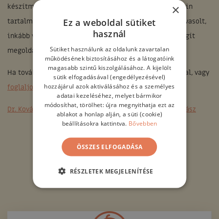
×
készítmények nyugtató hatásúak, illetve vannak koffein
Ez a weboldal sütiket
tartalmúak is. Rendszeres használatuk viszont nem javasolt,
használ
inkább vegyük fel a kapcsolatot a szakorvossal, aki segít
Sütiket használunk az oldalunk zavartalan
megoldást találni.
működésének biztosításához és a látogatóink
magasabb szintű kiszolgálásához. A kijelölt
Ha további kérdései lennének, keressen fel bizalommal, vagy
sütik elfogadásával (engedélyezésével)
hozzájárul azok aktiválásához és a személyes
foglaljon időpontot weboldalunkon
!
adatai kezeléséhez, melyet bármikor
módosíthat, törölhet: újra megnyithatja ezt az
Dr. Kovács Zoltán nőgyógyász, szülész, természetgyógyász
ablakot a honlap alján, a süti (cookie)
beállításokra kattintva.
Bővebben
ÖSSZES ELFOGADÁSA
RÉSZLETEK MEGJELENÍTÉSE