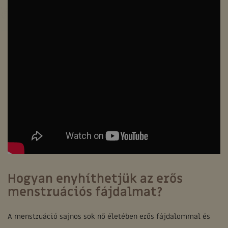
Hogyan enyhíthetjük az erős
menstruációs fájdalmat?
A menstruáció sajnos sok nő életében erős fájdalommal és