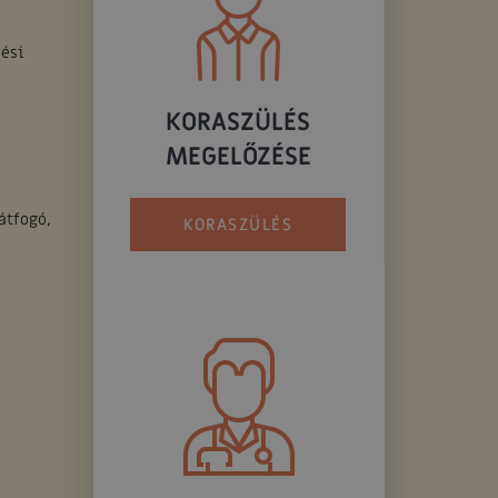
dési
KORASZÜLÉS
MEGELŐZÉSE
átfogó,
KORASZÜLÉS