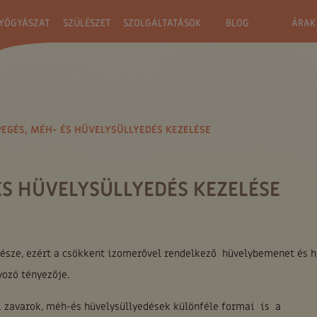
YÓGYÁSZAT
SZÜLÉSZET
SZOLGÁLTATÁSOK
BLOG
ÁRAK
PEGÉS, MÉH- ÉS HÜVELYSÜLLYEDÉS KEZELÉSE
ÉS HÜVELYSÜLLYEDÉS KEZELÉSE
 része, ezért a csökkent izomerővel rendelkező hüvelybemenet és h
ozó tényezője.
si zavarok, méh-és hüvelysüllyedések különféle formai is a