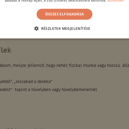
ablakot a honlap alján, a süti (cookie) beállításokra kattintva.
Bővebben
ek( húgyhólyag,hüvely, méh, végbél) megsüllyedésével folytatódha
ÖSSZES ELFOGADÁSA
nek.
RÉSZLETEK MEGJELENÍTÉSE
elek
ájdalom, melyre jellemző ,hogy nehéz fizikai munka vagy hosszú áll
lyéből”, „leszakad a dereka”
kedést” tapint a hüvelyben vagy hüvelybemenetnél