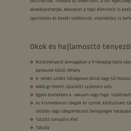
játszhatnak. Továbbá az önbecslést, a női egészsé
akadályozhatják. Másrészt a napi életvitelt is korl
ügyintézés és baráti találkozók, strandolás) is befo
Okok és hajlamosító tényező
Rizikótényező önmagában a 9 hónapig tartó vára
panaszok közül néhány
A nehéz szülés túlságosan rövid vagy túl hossz
4000 gr feletti újszülött születési súly
Egyes esetekben a vakuum vagy fogó szülésbefe
Az kismedencei idegek és izmok, kötőszöveti tá
sérülés vagy idegrendszeri betegségek hatására
Túlzott szexuális élet
Túlsúly