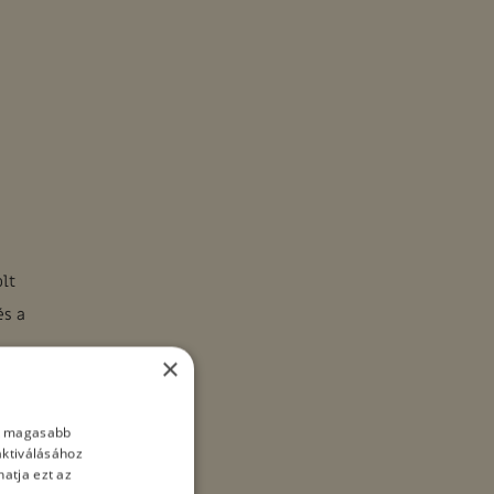
lt
és a
×
nálló
bott
nk magasabb
aktiválásához
tünetek
atja ezt az