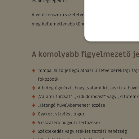
és betegségek is.
A véletlenszerű vizeletvesztés a kismedencei szerv
még kellemetlenebb tünetek és panaszok jelentkez
A komolyabb figyelmezető j
Tompa, húzó jellegű alhasi ,illetve deréktáji f
fokozódik
A beteg úgy érzi,, hogy „valami kicsúszik a hüve
„Valami furcsát” ,„kidudorodást” vagy „kitürem
„Tátongó hüvelybemenet” érzése
Gyakori vizelési inger
Visszatérő húgyúti fertőzések
Székrekedés vagy széklet tartási nehézség