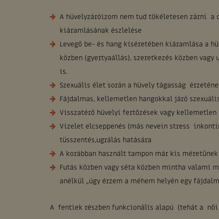
A hüvelyzáróizom nem tud tökéletesen zárni a c
kiáramlásának észlelése
Levegő be- és hang kíséretében kiáramlása a hüv
közben (gyertyaállás), szeretkezés közben vagy u
is.
Szexuális élet során a hüvely tágasság érzetén
Fájdalmas, kellemetlen hangokkal járó szexuális
Visszatérő hüvelyi fertőzések vagy kellemetlen 
Vizelet elcseppenés (más nevein stress inkontin
tüsszentés,ugrálás hatására
A korábban használt tampon már kis méretűnek b
Futás közben vagy séta közben mintha valami m
anélkül „úgy érzem a méhem helyén egy fájdalm
A fentiek részben funkcionális alapú (tehát a női