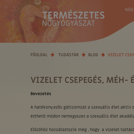
NŐG
FŐOLDAL
TUDÁSTÁR
BLOG
VIZELET CSE
VIZELET CSEPEGÉS, MÉH- 
Bevezetés
A hatékony,erős gátizomzat a szexuális élet aktív
érthető módon nemegyszer a szexuális élet akadály
Előzőhöz hozzátartozik még , hogy a vizelet tartá