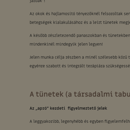
járóak”!
Az okok és hajlamosító tényezőknél felsoroltak sem
betegségek kialakulásához és a leírt tünetek megj
A később részletezendő panaszokban és tünetekben
mindenkinél mindegyik jelen legyen!
Jelen munka célja részben a minél szélesebb körű t
egyénre szabott és integrált terápiára szükségessé
A tünetek (a társadalmi tab
Az „apró” kezdeti figyelmeztető jelek
A leggyakoribb, legenyhébb és egyben figyelemfel