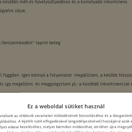
 a későbbi méh és hüvelysüllyedéses és a komolyabb inkontinens
gyelni rájuk.
rt/betüremkedést” tapint beteg
l függően igen könnyű a folyamatot megállítani, a később felsoro
s így megelőzni és meggyógyítani pl.: a kezdődő inkontinenciát 
Ez a weboldal sütiket használ
lik a nők, és nem kezdik el a gyakran visszatérő vagy tartósan fen
m látnak neki a szakember által összeállított, átfogó,egyénre sza
sználunk az oldalunk zavartalan működésének biztosításához és a látogatói
lgálásához. A kijelölt sütik elfogadásával (engedélyezésével) hozzájárul azok 
, hogy idővel kialakul az inkontinencia és megjelennek a további 
lyes adatai kezeléséhez, melyet bármikor módosíthat, törölhet: újra megnyith