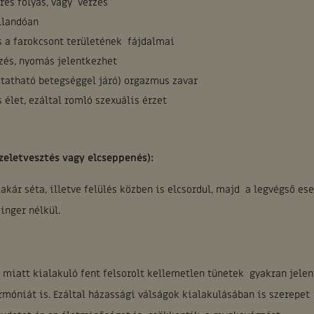
res folyás, vagy vérzés
llandóan
és a farokcsont területének fájdalmai
zés, nyomás jelentkezhet
tatható betegséggel járó) orgazmus zavar
 élet, ezáltal romló szexuális érzet
zeletvesztés vagy elcseppenés):
akár séta, illetve felülés közben is elcsordul, majd a legvégső es
inger nélkül.
 miatt kialakuló fent felsorolt kellemetlen tünetek gyakran jele
rmóniát is. Ezáltal házassági válságok kialakulásában is szerepet