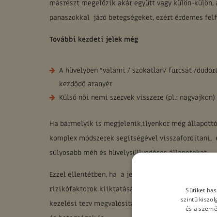
másrészt megelőzik akár együtt vagy külön-külön,
panaszokkal járó betegségeket, ezért érdemes felfi
További kezdeti jelek még
A hüvelyben ”valami / szokatlan/ furcsát /dudo
kezdődő aranyér
Külső női nemi szervek visszere (pl.: nagyajkon)
Ha bármelyik is megjelenik,ilyenkor még állapottó
komplex módszerek segítségével visszafordítani, é
súlyosabb méh és hüvelysüllyedéses állapotokat.
Ezzel ellentétben, ha a jeleknek bármelyikét észle
rizikófaktorok kiiktatását az életmódjukból,és ne
Sütiket ha
szintű kiszo
kezelési terv megvalósításának, akkor jó esély van
és a szemé