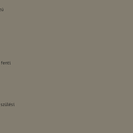
zú
 fenti
 szülési