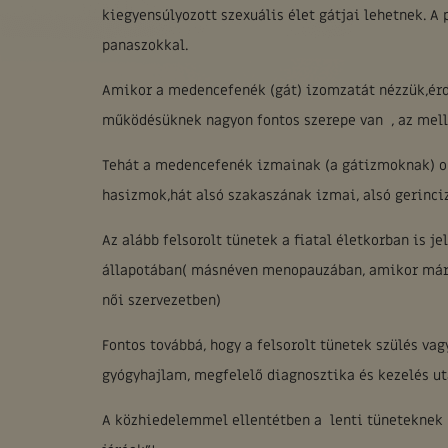
kiegyensúlyozott szexuális élet gátjai lehetnek. 
panaszokkal.
Amikor a medencefenék (gát) izomzatát nézzük,ér
működésüknek nagyon fontos szerepe van , az melle
Tehát a medencefenék izmainak (a gátizmoknak) o
hasizmok,hát alsó szakaszának izmai, alsó gerinc
Az alább felsorolt tünetek a fiatal életkorban is 
állapotában( másnéven menopauzában, amikor már n
női szervezetben)
Fontos továbbá, hogy a felsorolt tünetek szülés va
gyógyhajlam, megfelelő diagnosztika és kezelés ut
A közhiedelemmel ellentétben a lenti tüneteknek n