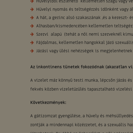
Hüvelyiből észlehető kellemetlen szagú vagy vé
Hüvelyi nyomás és teltségérzés időnként vagy á
A hát, a gerinc alsó szakaszának ,és a kereszt- 
Alhasban/kismedencében kellemetlen teltségér
Szervi alapú (tehát a női nemi szerveknél kimu
Fájdalmas, kellemetlen hangokkal járó szexuális
Járási vagy ülési nehézségek is megjelenhetnek
Az inkontinens tünetek fokozódnak (akaratlan vi
A vizelet már könnyű testi munka, lépcsőn járás és 
fekvés közben vizeletürülés tapasztalható vizelési 
Következmények:
A gátizomzat gyengülése, a hüvely és méhsüllyedés
rontják a mindennapi közérzetet, és a szexuális ha