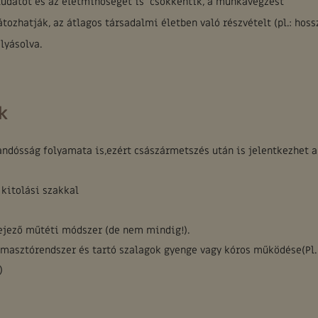
gtudatot és az életminőséget is csökkentik, a munkavégzést
átozhatják, az átlagos társadalmi életben való részvételt (pl.: hoss
lyásolva.
k
ndósság folyamata is,ezért császármetszés után is jelentkezhet a
ú kitolási szakkal
jező műtéti módszer (de nem mindig!).
masztórendszer és tartó szalagok gyenge vagy kóros működése(Pl.
)