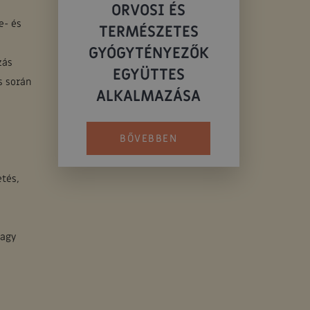
ORVOSI ÉS
e- és
TERMÉSZETES
GYÓGYTÉNYEZŐK
zás
EGYÜTTES
s során
ALKALMAZÁSA
BŐVEBBEN
tés,
vagy