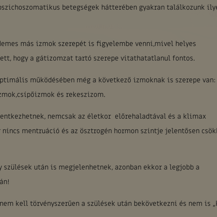
A pszichoszomatikus betegségek hátterében gyakran találkozunk ily
demes más izmok szerepét is figyelembe venni,mivel helyes
tt, hogy a gátizomzat tartó szerepe vitathatatlanul fontos.
ptimális működésében még a következő izmoknak is szerepe van
izmok,csípőizmok és rekeszizom.
jelentkezhetnek, nemcsak az életkor előrehaladtával és a klimax
incs mentruáció és az ösztrogén hormon szintje jelentősen csök
gy szülések után is megjelenhetnek, azonban ekkor a legjobb a
án!
em kell törvényszerűen a szülések után bekövetkezni és nem is „