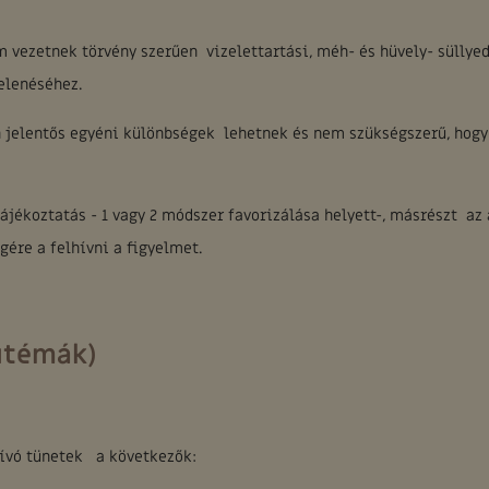
 vezetnek törvény szerűen vizelettartási, méh- és hüvely- süllye
elenéséhez.
 jelentős egyéni különbségek lehetnek és nem szükségszerű, hogy
ájékoztatás - 1 vagy 2 módszer favorizálása helyett-, másrészt az 
gére a felhívni a figyelmet.
utémák)
hívó tünetek a következők: