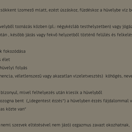
sökkent izomerő miatt, ezért úszáskor, fürdéskor a hüvelybe víz b
elyből tornázás közben (pl.: négykézláb testhelyzetben) vagy jógá
tán , később járás vagy fekvő helyzetből történő felülés és felkelé
ek fokozódása
 élet
hüvelyi folyás
encia, véletlenszerű vagy akaratlan vizeletvesztés) köhögés, neve
izonyul, mivel felhelyezés után kiesik a hüvelyből
ozogna bent („idegentest érzés”) a hüvelyben érzés fájdalommal 
as körte van”
 nemi szervek eltérésével nem járó) orgazmus zavart okozhatnak,