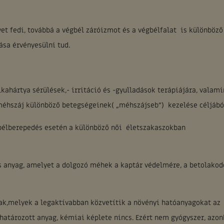
t fedi, továbbá a végbél záróizmot és a végbélfalat is különböző
ása érvényesülni tud.
kahártya sérülések,- irritáció és -gyulladások terápiájára, valami
méhszáj különböző betegségeinek( „méhszájseb”) kezelése céljábó
gbélberepedés esetén a különböző női életszakaszokban
s anyag, amelyet a dolgozó méhek a kaptár védelmére, a betolakod
k,melyek a legaktívabban közvetítik a növényi hatóanyagokat az
tározott anyag, kémiai képlete nincs. Ezért nem gyógyszer, azon