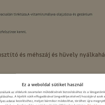
vacsalán tinktúra,A-vitamin,mályva olaj,rózsa és geránium
rfelszínre kenni.
sztító és méhszáj és hüvely nyálkah
lőanyag (retinolpalmitát), Palástfű, Körömvirág, Árvacsalán,Gomb
Ez a weboldal sütiket használ
sználunk az oldalunk zavartalan működésének biztosításához és a látogatói
lgálásához. A kijelölt sütik elfogadásával (engedélyezésével) hozzájárul azok 
tt tilos) 15 napig (max 30 napig). Várandósság alatt tilos használ
lyes adatai kezeléséhez, melyet bármikor módosíthat, törölhet: újra megnyith