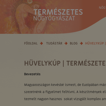
NŐG
FŐOLDAL
TUDÁSTÁR
BLOG
HÜVELYKÚP 
HÜVELYKÚP | TERMÉSZETE
Bevezetés
Magyarországon kevésbé ismert, de Európában már 
szeretnénk a figyelmet felhívni. A készítmények e
termelt nagyon hasznos sokat vizsgált komplex an