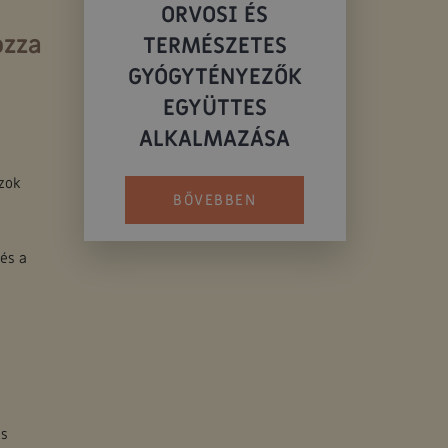
ORVOSI ÉS
ozza
TERMÉSZETES
GYÓGYTÉNYEZŐK
EGYÜTTES
ALKALMAZÁSA
szok
BŐVEBBEN
és a
is