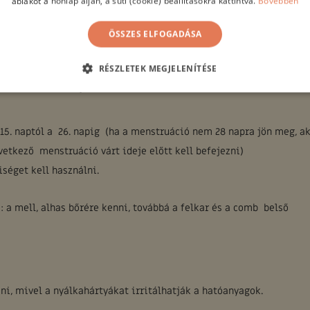
ablakot a honlap alján, a süti (cookie) beállításokra kattintva.
Bővebben
ÖSSZES ELFOGADÁSA
ermészetes progeszteron pótlás)
RÉSZLETEK MEGJELENÍTÉSE
sav, Geraniumolaj.
15. naptól a 26. napig (ha a menstruáció nem 28 napra jön meg, a
vetkező menstruáció várt ideje előtt kell befejezni)
séget kell használni.
): a mell, alhas bőrére kenni, továbbá a felkar és a comb belső
i, mivel a nyálkahártyákat irritálhatják a hatóanyagok.