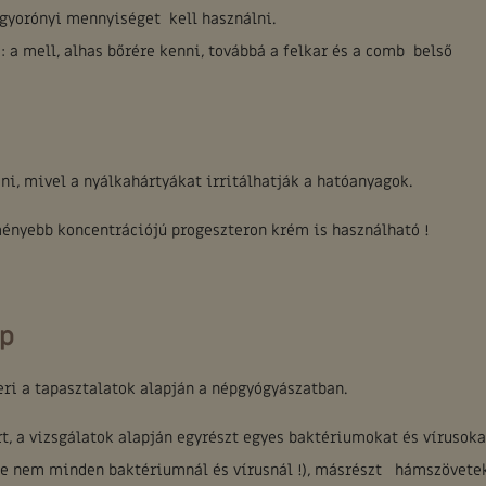
gyorónyi mennyiséget kell használni.
): a mell, alhas bőrére kenni, továbbá a felkar és a comb belső
i, mivel a nyálkahártyákat irritálhatják a hatóanyagok.
ményebb koncentrációjú progeszteron krém is használható !
úp
ri a tapasztalatok alapján a népgyógyászatban.
, a vizsgálatok alapján egyrészt egyes baktériumokat és vírusoka
(de nem minden baktériumnál és vírusnál !), másrészt hámszövete