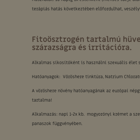
terápiás hatás következtében előfordulhat, veszély
Fitoösztrogén tartalmú hüve
szárazságra és irritációra.
Alkalmas síkosítóként is használni szexuális élet
Hatóanyagok: Vöröshere tinktúra, Natrium Chloratum
A vöröshere növény hatóanyagának az európai népg
tartalma!
Alkalmazás: napi 1-2x kb. mogyorónyi krémet a sze
panaszok függvényében.