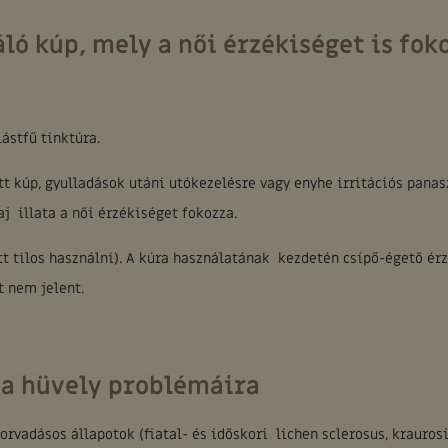
áló kúp, mely a női érzékiséget is fok
ástfű tinktúra.
tt kúp, gyulladások utáni utókezelésre vagy enyhe irritációs pana
j illata a női érzékiséget fokozza.
tt tilos használni). A kúra használatának kezdetén csípő-égető érz
t nem jelent.
a hüvely problémáira
vadásos állapotok (fiatal- és időskori lichen sclerosus, krauros