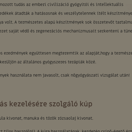
mozott tudás az emberi civilizáció gyógyítói és intellektuális
dékek átadták a hatásosnak és veszélytelennek ítélt készítménye
ya volt. A természetes alapú készítmények sok összetevőt tartalm
ervezet saját védő és regenerációs mechanizmusait serkenteni a tün
os eredmények együttesen megteremtik az alapját,hogy a termész
erüljön az általános gyógyszeres terápiák közé.
nyek használata nem javasolt, csak nőgyógyászati vizsgálat után!
s kezelésére szolgáló kúp
ula kivonat, manuka és török rózsaolaj kivonat.
tt tilos használni). A kúra használatának kezdetén csípő-égető érz