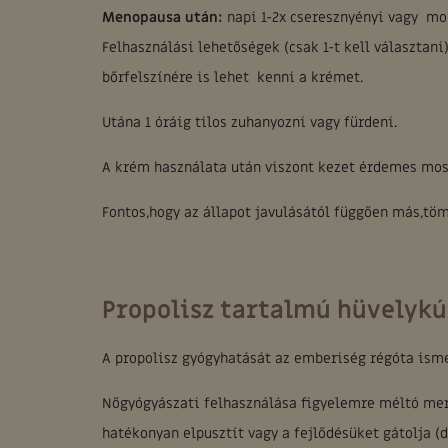
Menopausa után:
napi 1-2x cseresznyényi vagy mo
Felhasználási lehetőségek (csak 1-t kell választani
bőrfelszínére is lehet kenni a krémet.
Utána 1 óráig tilos zuhanyozni vagy fürdeni.
A krém használata után viszont kezet érdemes mosn
Fontos,hogy az állapot javulásától függően más,tö
Propolisz tartalmú hüvelyk
A propolisz gyógyhatását az emberiség régóta isme
Nőgyógyászati felhasználása figyelemre méltó mert
hatékonyan elpusztít vagy a fejlődésüket gátolja 