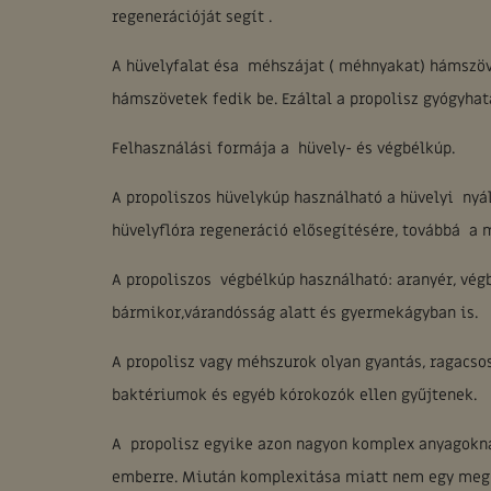
regenerációját segít .
A hüvelyfalat ésa méhszájat ( méhnyakat) hámszöve
hámszövetek fedik be. Ezáltal a propolisz gyógyhat
Felhasználási formája a hüvely- és végbélkúp.
A propoliszos hüvelykúp használható a hüvelyi nyál
hüvelyflóra regeneráció elősegítésére, továbbá a 
A propoliszos végbélkúp használható: aranyér, vé
bármikor,várandósság alatt és gyermekágyban is.
A propolisz vagy méhszurok olyan gyantás, ragacso
baktériumok és egyéb kórokozók ellen gyűjtenek.
A propolisz egyike azon nagyon komplex anyagokna
emberre. Miután komplexitása miatt nem egy megha