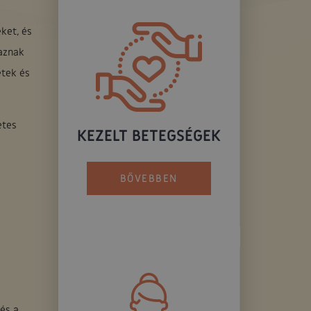
ket, és
aznak
etek és
etes
KEZELT BETEGSÉGEK
BŐVEBBEN
és a