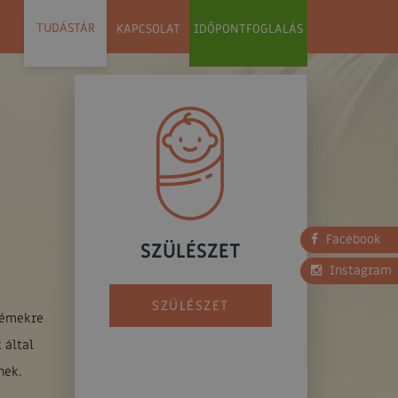
TUDÁSTÁR
KAPCSOLAT
IDŐPONTFOGLALÁS
Facebook
SZÜLÉSZET
Instagram
SZÜLÉSZET
rémekre
 által
nek.