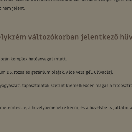
t nem jelent.
lykrém változókorban jelentkező hüv
 során komplex hatóanyagai miatt.
 D6, rózsa és geránium olajak, Aloe vera gél, Olívaolaj.
yógyászati tapasztalatok szerint kiemelkedően magas a fitoösztr
méremtestre, a hüvelybemenetre kenni, és a hüvelybe is juttatni 