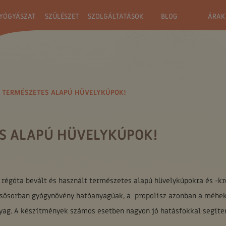
YÓGYÁSZAT
SZÜLÉSZET
SZOLGÁLTATÁSOK
BLOG
ÁRAK
| TERMÉSZETES ALAPÚ HÜVELYKÚPOK!
S ALAPÚ HÜVELYKÚPOK!
régóta bevált és használt természetes alapú hüvelykúpokra és -k
lsősorban gyógynövény hatóanyagúak, a propolisz azonban a méhek
yag. A készítmények számos esetben nagyon jó hatásfokkal segíte