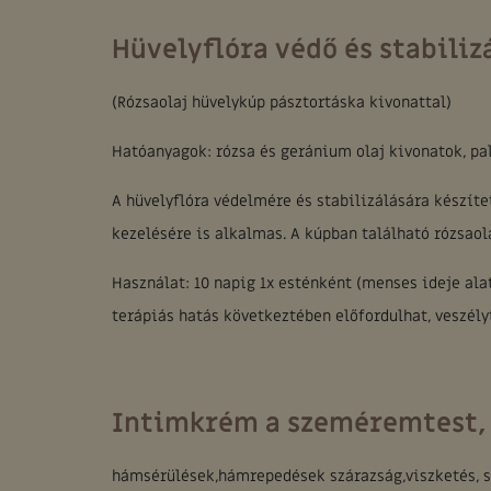
Hüvelyflóra védő és stabiliz
(Rózsaolaj hüvelykúp pásztortáska kivonattal)
Hatóanyagok: rózsa és geránium olaj kivonatok, pal
A hüvelyflóra védelmére és stabilizálására készíte
kezelésére is alkalmas. A kúpban található rózsaola
Használat: 10 napig 1x esténként (menses ideje ala
terápiás hatás következtében előfordulhat, veszély
Intimkrém a szeméremtest, 
hámsérülések,hámrepedések szárazság,viszketés, sor