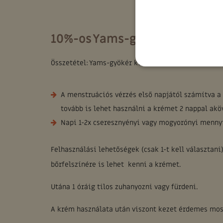
10%-os Yams-gyökér krém (t
Összetétel: Yams-gyökér kivonat, E-vitamin, Citrom
A menstruációs vérzés első napjától számítva a 
tovább is lehet használni a krémet 2 nappal akö
Napi 1-2x cseresznyényi vagy mogyorónyi mennyi
Felhasználási lehetőségek (csak 1-t kell választani
bőrfelszínére is lehet kenni a krémet.
Utána 1 óráig tilos zuhanyozni vagy fürdeni.
A krém használata után viszont kezet érdemes mosn