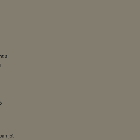
nt a
l.
ó
ban jól