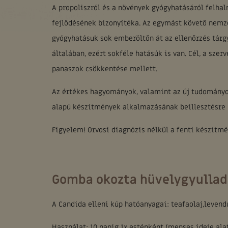
A propoliszról és a növények gyógyhatásáról felhal
fejlődésének bizonyítéka. Az egymást követő nemze
gyógyhatásuk sok emberöltőn át az ellenőrzés tárg
általában, ezért sokféle hatásúk is van. Cél, a sz
panaszok csökkentése mellett.
Az értékes hagyományok, valamint az új tudomány
alapú készítmények alkalmazásának beillesztésre k
Figyelem! Orvosi diagnózis nélkül a fenti készítmé
Gomba okozta hüvelygyulladá
A Candida elleni kúp hatóanyagai: teafaolaj,levend
Használat: 10 napig 1x esténként (menses ideje ala