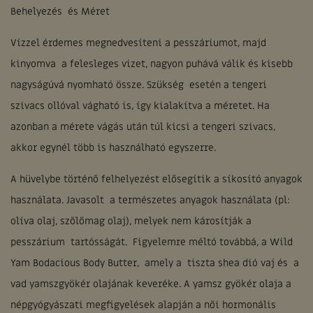
Behelyezés és Méret
Vízzel érdemes megnedvesíteni a pesszáriumot, majd
kinyomva a felesleges vizet, nagyon puhává válik és kisebb
nagyságúvá nyomható össze. Szükség esetén a tengeri
szivacs ollóval vágható is, így kialakítva a méretet. Ha
azonban a mérete vágás után túl kicsi a tengeri szivacs,
akkor egynél több is használható egyszerre.
A hüvelybe történő felhelyezést elősegítik a síkosító anyagok
használata. Javasolt a természetes anyagok használata (pl:
olíva olaj, szőlőmag olaj), melyek nem károsítják a
pesszárium tartósságát. Figyelemre méltó továbbá, a Wild
Yam Bodacious Body Butter, amely a tiszta shea dió vaj és a
vad yamszgyökér olajának keveréke. A yamsz gyökér olaja a
népgyógyászati megfigyelések alapján a női hormonális