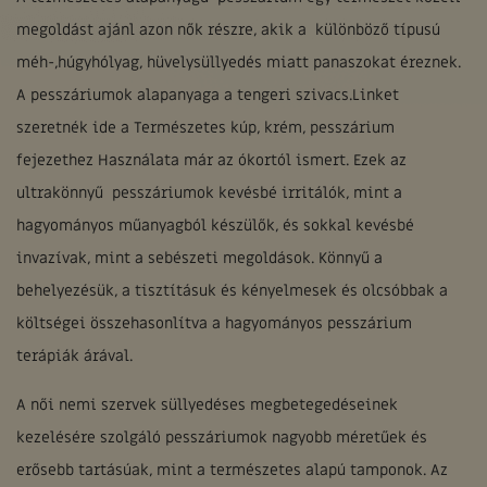
megoldást ajánl azon nők részre, akik a különböző típusú
méh-,húgyhólyag, hüvelysüllyedés miatt panaszokat éreznek.
A pesszáriumok alapanyaga a tengeri szivacs.Linket
szeretnék ide a Természetes kúp, krém, pesszárium
fejezethez Használata már az ókortól ismert. Ezek az
ultrakönnyű pesszáriumok kevésbé irritálók, mint a
hagyományos műanyagból készülők, és sokkal kevésbé
invazívak, mint a sebészeti megoldások. Könnyű a
behelyezésük, a tisztításuk és kényelmesek és olcsóbbak a
költségei összehasonlítva a hagyományos pesszárium
terápiák árával.
A női nemi szervek süllyedéses megbetegedéseinek
kezelésére szolgáló pesszáriumok nagyobb méretűek és
erősebb tartásúak, mint a természetes alapú tamponok. Az