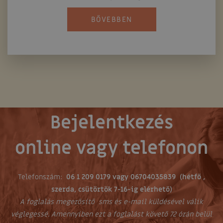
BŐVEBBEN
Bejelentkezés
online vagy telefonon
Telefonszám:
06 1 209 0179 vagy 06704035839 (hétfő ,
szerda, csütörtök 7-16-ig elérhető)
A foglalás megerősítő sms és e-mail küldésével válik
véglegessé. Amennyiben ezt a foglalást követő 72 órán belül