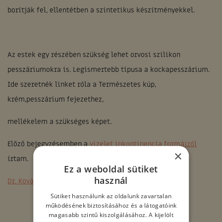
borítják fel, ellentétben a szintetikus készítményekkel.
Az estek egy részében szükség lehet orvosi szilikon
pesszáriumokra is. Legismertebb típusa a kockapesszárium.
Ide szeretnék linket róla a Természetes kúp,
krém,pesszárium fejezethez,
mellékelem a szükséges képet.
Előző bejegyzésemben a
vizelet inkontinencia formáiról
×
írtam.
Ez a weboldal sütiket
használ
Dr. Kovács Zoltán nőgyógyász, szülész
Sütiket használunk az oldalunk zavartalan
működésének biztosításához és a látogatóink
magasabb szintű kiszolgálásához. A kijelölt