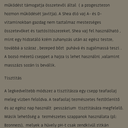
működést támogatja összetevői által ( a progeszteron
hormon működését javítja). A Shea dió vaj A- és D-
vitaminokban gazdag nem tartalmaz mesterséges
összetevőket és tartósítószereket. Shea vaj fel használható ,
mint egy hidratáló krém zuhanyzás után az egész testre,
továbbá a száraz , bereped bőrt puhává és rugalmassá teszi .
A borsó méretű cseppet a hajra is lehet használni ,valamint
masszázs során is beválik.
Tisztítás
A legkedveltebb módszer a tisztításra egy csepp teafaolaj
meleg vízben feloldva. A teafaolaj természetes fertőtlenítő
és az egész nap használt pesszárium tisztítására megfelelő.
Másik lehetőség a természetes szappanok használata (pl:
Bronners), melyek a hüvely pH-t csak rendkívül ritkán