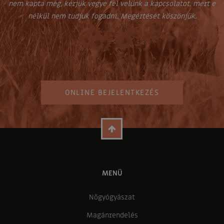
nem kapta meg, kérjük vegye fel velünk a kapcsolatot, mert e
nélkül nem tudjuk fogadni. Megértését köszönjük.
ONLINE BEJELENTKEZÉS
MENÜ
Nőgyógyászat
Magánrendelés