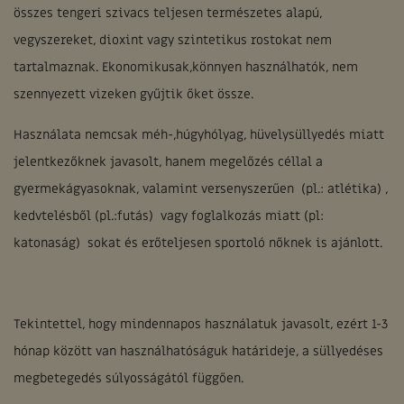
összes tengeri szivacs teljesen természetes alapú,
vegyszereket, dioxint vagy szintetikus rostokat nem
tartalmaznak. Ekonomikusak,könnyen használhatók, nem
szennyezett vizeken gyűjtik őket össze.
Használata nemcsak méh-,húgyhólyag, hüvelysüllyedés miatt
jelentkezőknek javasolt, hanem megelőzés céllal a
gyermekágyasoknak, valamint versenyszerűen (pl.: atlétika) ,
kedvtelésből (pl.:futás) vagy foglalkozás miatt (pl:
katonaság) sokat és erőteljesen sportoló nőknek is ajánlott.
Tekintettel, hogy mindennapos használatuk javasolt, ezért 1-3
hónap között van használhatóságuk határideje, a süllyedéses
megbetegedés súlyosságától függően.