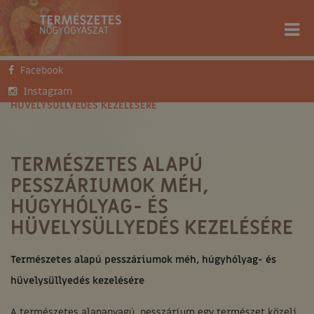
Facebook
FŐOLDAL
TUDÁSTÁR
SZAKCIKKEK
TERMÉSZETES ALAPÚ PESSZÁRIUMOK MÉH, HÚGYHÓLYAG- ÉS
Instagram
HÜVELYSÜLLYEDÉS KEZELÉSÉRE
TERMÉSZETES ALAPÚ
PESSZÁRIUMOK MÉH,
HÚGYHÓLYAG- ÉS
HÜVELYSÜLLYEDÉS KEZELÉSÉRE
Természetes alapú pesszáriumok méh, húgyhólyag- és
hüvelysüllyedés kezelésére
A természetes alapanyagú pesszárium egy természet közeli