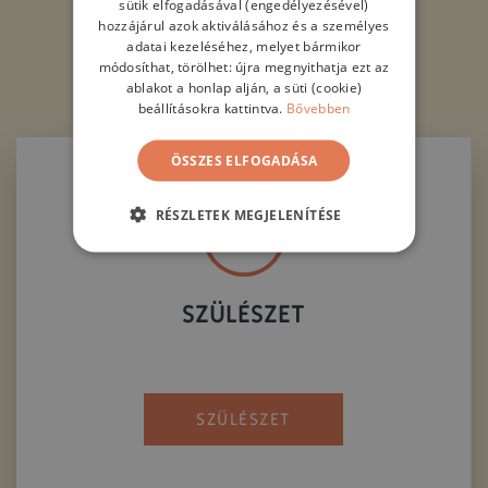
sütik elfogadásával (engedélyezésével)
hozzájárul azok aktiválásához és a személyes
adatai kezeléséhez, melyet bármikor
módosíthat, törölhet: újra megnyithatja ezt az
ablakot a honlap alján, a süti (cookie)
beállításokra kattintva.
Bővebben
ÖSSZES ELFOGADÁSA
RÉSZLETEK MEGJELENÍTÉSE
SZÜLÉSZET
SZÜLÉSZET