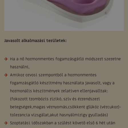
Javasolt alkalmazási területek:
Ha a nő hormonmentes fogamzásgátló módszert szeretne
használni,
Amikor orvosi szempontból a hormonmentes
fogamzásgátló készítmény használata javasolt, vagy a
hormonális készítmények relatíven ellenjavalltak:
(fokozott trombózis rizikó, szív és érrendszeri
betegségek,magas vérnyomás,csökkent glükóz (vércukor)-
tolerancia vizsgálat,akut hasnyálmirigy gyulladás)
Szoptatási időszakban a szülést követő első 6 hét után