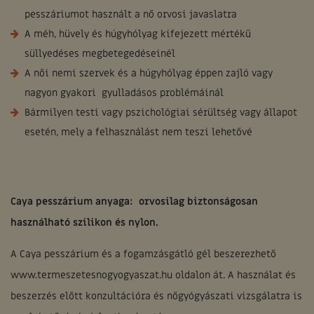
pesszáriumot használt a nő orvosi javaslatra
A méh, hüvely és húgyhólyag kifejezett mértékű
süllyedéses megbetegedéseinél
A női nemi szervek és a húgyhólyag éppen zajló vagy
nagyon gyakori gyulladásos problémáinál
Bármilyen testi vagy pszichológiai sérültség vagy állapot
esetén, mely a felhasználást nem teszi lehetővé
Caya pesszárium anyaga: orvosilag biztonságosan
használható szilikon és nylon.
A Caya pesszárium és a fogamzásgátló gél beszerezhető
www.termeszetesnogyogyaszat.hu oldalon át. A használat és
beszerzés előtt konzultációra és nőgyógyászati vizsgálatra is