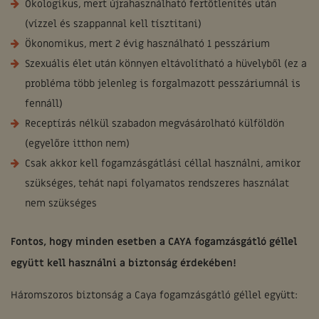
Ökologikus, mert újrahasználható fertőtlenítés után
(vízzel és szappannal kell tísztitani)
Ökonomikus, mert 2 évig használható 1 pesszárium
Szexuális élet után könnyen eltávolítható a hüvelyből (ez a
probléma több jelenleg is forgalmazott pesszáriumnál is
fennáll)
Receptírás nélkül szabadon megvásárolható külföldön
(egyelőre itthon nem)
Csak akkor kell fogamzásgátlási céllal használni, amikor
szükséges, tehát napi folyamatos rendszeres használat
nem szükséges
Fontos, hogy minden esetben a CAYA fogamzásgátló géllel
együtt kell használni a biztonság érdekében!
Háromszoros biztonság a Caya fogamzásgátló géllel együtt: