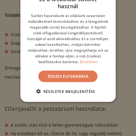
használ
Tulajdonságai:
Sütiket használunk az oldalunk zavartalan
működésének biztosításához és a látogatóink
magasabb szintű kiszolgálásához. A kijelölt
sütik elfogadásával (engedélyezésével)
Vízben oldódó
hozzájárul azok aktiválásához és a személyes
Szagtalan
adatai kezeléséhez, melyet bármikor
módosíthat, törölhet: újra megnyithatja ezt az
Színtelen
ablakot a honlap alján, a süti (cookie)
beállításokra kattintva.
Bővebben
Önmagában a gél nem javasolt fogamzásgátlásra, csak
ÖSSZES ELFOGADÁSA
mechanikus eszközök kiegészítőjeként.
RÉSZLETEK MEGJELENÍTÉSE
Ellenjavallt a pesszárium használata:
A szülés után első 6 hetes gyermekágyas időszakban
Ha korábban 60-as, illetve 85-ös, vagy nagyobb méretű