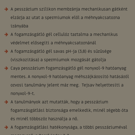
A pesszárium szilikon membránja mechanikusan gátként
elzárja az utat a spermiumok elöl a méhnyakcsatorna
irányába
A fogamzásgátló gél cellulóz tartalma a mechanikus
védelmet elősegíti a méhnyakcsatornánál
A fogamzásgátló gél savas pH-ja (3,8) és sűrűsége
(viszkozitása) a spermiumok mozgását gátolja
Caya pesszárium fogamzásgátló gél nonyxol-9 hatóanyag
mentes. A nonyxol-9 hatóanyag méhszájkárosító hatásáról
orvosi tanulmány jelent már meg. Tejsav helyettesíti a
nonyxol-9-t.
A tanulmányok azt mutatták, hogy a pesszárium
fogamzásgátlási biztonsága emelkedik, minél régebb óta
és minél többször használja a nő.
A fogamzásgátlási hatékonysága, a többi pesszáriuméval