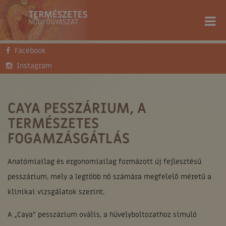
Facebook
FŐOLDAL
TUDÁSTÁR
SZAKCIKKEK
CAYA PESSZÁRIUM, A TERMÉSZETES FOGAMZÁSGÁTLÁS
Instagram
CAYA PESSZÁRIUM, A
TERMÉSZETES
FOGAMZÁSGÁTLÁS
Anatómiailag és ergonomiailag formázott új fejlesztésű
pesszárium, mely a legtöbb nő számára megfelelő méretű a
klinikai vizsgálatok szerint.
A „Caya” pesszárium ovális, a hüvelyboltozathoz simuló