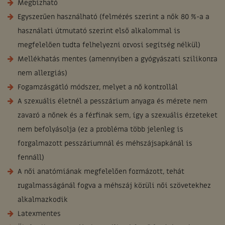
Megbízható
Egyszerűen használható (felmérés szerint a nők 80 %-a a
használati útmutató szerint első alkalommal is
megfelelően tudta felhelyezni orvosi segítség nélkül)
Mellékhatás mentes (amennyiben a gyógyászati szilikonra
nem allergiás)
Fogamzásgátló módszer, melyet a nő kontrollál
A szexuális életnél a pesszárium anyaga és mérete nem
zavaró a nőnek és a férfinak sem, így a szexuális érzeteket
nem befolyásolja (ez a probléma több jelenleg is
forgalmazott pesszáriumnál és méhszájsapkánál is
fennáll)
A női anatómiának megfelelően formázott, tehát
rugalmasságánál fogva a méhszáj körüli női szövetekhez
alkalmazkodik
Latexmentes