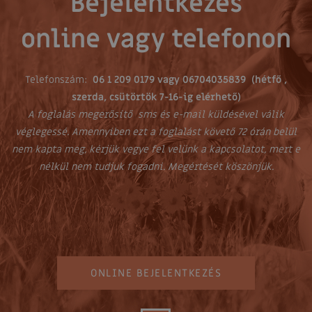
Bejelentkezés
online vagy telefonon
Telefonszám:
06 1 209 0179 vagy 06704035839 (hétfő ,
szerda, csütörtök 7-16-ig elérhető)
A foglalás megerősítő sms és e-mail küldésével válik
véglegessé. Amennyiben ezt a foglalást követő 72 órán belül
nem kapta meg, kérjük vegye fel velünk a kapcsolatot, mert e
nélkül nem tudjuk fogadni. Megértését köszönjük.
ONLINE BEJELENTKEZÉS