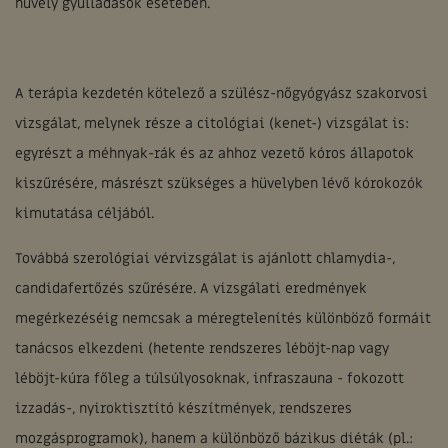
hüvely gyulladások esetében.
A terápia kezdetén kötelező a szülész-nőgyógyász szakorvosi
vizsgálat, melynek része a citológiai (kenet-) vizsgálat is:
egyrészt a méhnyak-rák és az ahhoz vezető kóros állapotok
kiszűrésére, másrészt szükséges a hüvelyben lévő kórokozók
kimutatása céljából.
Továbbá szerológiai vérvizsgálat is ajánlott chlamydia-,
candidafertőzés szűrésére. A vizsgálati eredmények
megérkezéséig nemcsak a méregtelenítés különböző formáit
tanácsos elkezdeni (hetente rendszeres léböjt-nap vagy
léböjt-kúra főleg a túlsúlyosoknak, infraszauna - fokozott
izzadás-, nyiroktisztító készítmények, rendszeres
mozgásprogramok), hanem a különböző bázikus diéták (pl.: