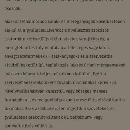
okoznak.
Máskor felhalmozódó salak- és méreganyagok következtében
alakul ki a gyulladás. Ilyenkor a kiválasztás szokásos
csatornáin keresztül (széklet, vizelet, verejtékezés) a
méregtelenítés folyamatában a felesleges vagy kóros
anyagcseretermékek (= salakanyagok) és a szervezetbe
kívülről bekerült (pl. táplálkozás, légzés útján) méreganyagok
már nem képesek teljes mértékben kiürülni. Ezért a
szervezet vészreakcióként további útvonalakat keres - pl.
hüvelynyálkahártyán keresztül, vagy bőséges menses
formájában -, és megpróbálja azon keresztül is eltávolítani a
toxinokat. Ezek azonban erősen ingerlik a szöveteket, és
gyulladásos reakciót váltanak ki, baktérium- vagy
gombafertőzés nélkül is.