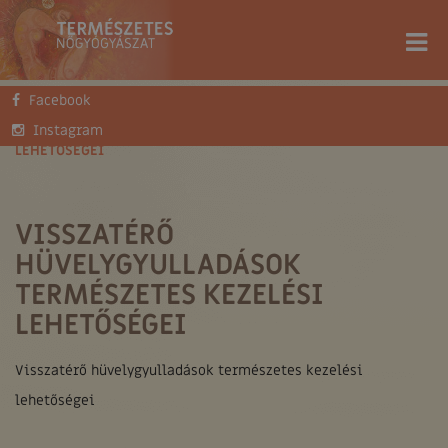
Facebook
FŐOLDAL
TUDÁSTÁR
SZAKCIKKEK
VISSZATÉRŐ HÜVELYGYULLADÁSOK TERMÉSZETES KEZELÉSI
Instagram
LEHETŐSÉGEI
VISSZATÉRŐ
HÜVELYGYULLADÁSOK
TERMÉSZETES KEZELÉSI
LEHETŐSÉGEI
Visszatérő hüvelygyulladások természetes kezelési
lehetőségei