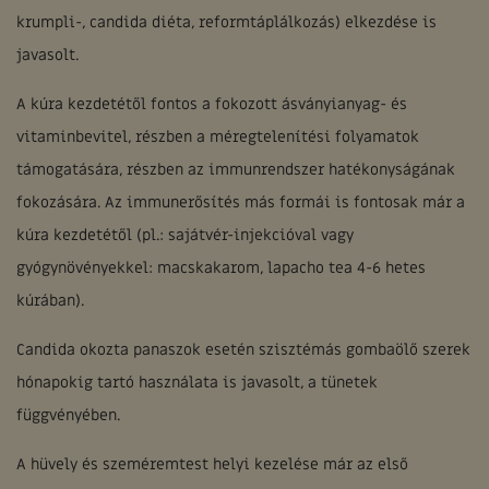
krumpli-, candida diéta, reformtáplálkozás) elkezdése is
javasolt.
A kúra kezdetétől fontos a fokozott ásványianyag- és
vitaminbevitel, részben a méregtelenítési folyamatok
támogatására, részben az immunrendszer hatékonyságának
fokozására. Az immunerősítés más formái is fontosak már a
kúra kezdetétől (pl.: sajátvér-injekcióval vagy
gyógynövényekkel: macskakarom, lapacho tea 4-6 hetes
kúrában).
Candida okozta panaszok esetén szisztémás gombaölő szerek
hónapokig tartó használata is javasolt, a tünetek
függvényében.
A hüvely és szeméremtest helyi kezelése már az első