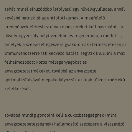
Tehát minél elhúzódóbb lefolyású egy hüvelygyulladás, annál
kevésbé hatnak rá az antibiotikumok. A megfelelő
eredmények eléréshez olyan módszereket kell használni - a
hüvely-egyensúly helyi védelme és regenerációja mellett -,
amelyek a szervezet egészére gyakorolnak (természetesen az
immunrendszerre is!) kedvező hatást, segítik kiürülni a már
felhalmozódott kóros méreganyagokat és
anyagcseretermékeket, továbbá az anyagcsere
optimalizálásával megakadályozzák az újak túlzott mértékű
keletkezését.
Továbbá mindig gondolni kell a cukorbetegségnek (mint
anyagcserebetegségnek) hajlamosító szerepére a visszatérő