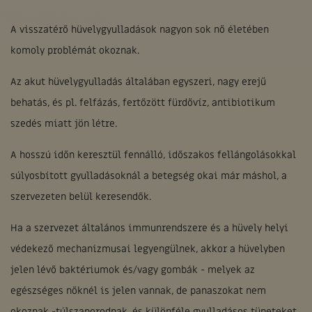
A visszatérő hüvelygyulladások nagyon sok nő életében
komoly problémát okoznak.
Az akut hüvelygyulladás általában egyszeri, nagy erejű
behatás, és pl. felfázás, fertőzött fürdővíz, antibiotikum
szedés miatt jön létre.
A hosszú időn keresztül fennálló, időszakos fellángolásokkal
súlyosbított gyulladásoknál a betegség okai már máshol, a
szervezeten belül keresendők.
Ha a szervezet általános immunrendszere és a hüvely helyi
védekező mechanizmusai legyengülnek, akkor a hüvelyben
jelen lévő baktériumok és/vagy gombák - melyek az
egészséges nőknél is jelen vannak, de panaszokat nem
okoznak -túlszaporodnak, és különféle gyulladásos tüneteket