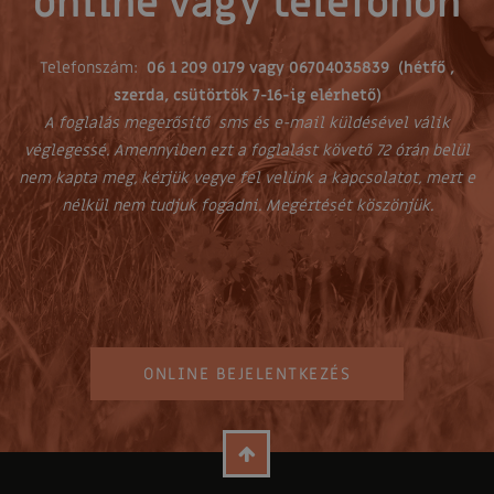
online vagy telefonon
Telefonszám:
06 1 209 0179 vagy 06704035839 (hétfő ,
szerda, csütörtök 7-16-ig elérhető)
A foglalás megerősítő sms és e-mail küldésével válik
véglegessé. Amennyiben ezt a foglalást követő 72 órán belül
nem kapta meg, kérjük vegye fel velünk a kapcsolatot, mert e
nélkül nem tudjuk fogadni. Megértését köszönjük.
ONLINE BEJELENTKEZÉS