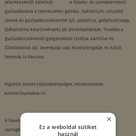
jelentkezéstől kötelező. A hüvely- és szeméremtesti
gyulladásokra a természetes gomba-, baktérium-,vírusölő
szerek és gyulladáscsökkentők (pl.: propolisz, grépfruitcsepp,
jódtartalmú készítmények) jól alkalmazhatóak. Továbbá a
gyulladáscsökkentő gyógyteákkal (zsálya, kamilla) és
illóolajokkal (pl. levendula) való hüvelyirrigálás és külső
lemosás is hasznos.
Figyelni óvszer-túlérzékenységre, mosószerekre,
kozmetikumokra is!
×
A hüvely baktériumflórája szoros kapcsolatban áll a
Ez a weboldal sütiket
vastagbél baktériumflórájával, hiszen a pH-eltérések
használ