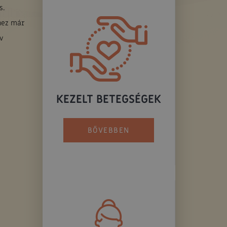
s.
hez már
v
KEZELT BETEGSÉGEK
BŐVEBBEN