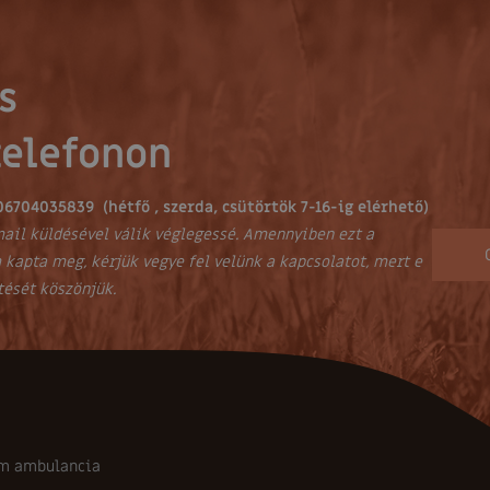
s
telefonon
06704035839 (hétfő , szerda, csütörtök 7-16-ig elérhető)
ail küldésével válik véglegessé. Amennyiben ezt a
 kapta meg, kérjük vegye fel velünk a kapcsolatot, mert e
tését köszönjük.
m ambulancia