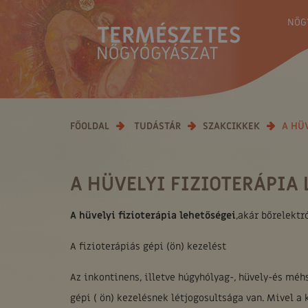
NŐG
FŐOLDAL
TUDÁSTÁR
SZAKCIKKEK
A HÜ
A HÜVELYI FIZIOTERÁPIA 
A hüvelyi fizioterápia lehetőségei
,akár bőrelektr
A fizioterápiás gépi (ön) kezelést
Az inkontinens, illetve húgyhólyag-, hüvely-és mé
gépi ( ön) kezelésnek létjogosultsága van. Mivel