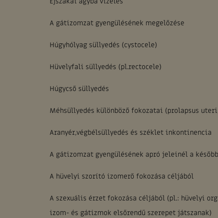
Éjszakai ágyba vizelés
A gátizomzat gyengülésének megelőzése
Húgyhólyag süllyedés (cystocele)
Hüvelyfali süllyedés (pl.rectocele)
Húgycső süllyedés
Méhsüllyedés különböző fokozatai (prolapsus uteri,
Aranyér,végbélsüllyedés és széklet inkontinencia
A gátizomzat gyengülésének apró jeleinél a később
A hüvelyi szorító izomerő fokozása céljából
A szexuális érzet fokozása céljából (pl.: hüvelyi 
izom- és gátizmok elsőrendű szerepet játszanak)