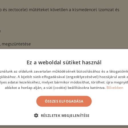
sto és rectocele) műtéteket követően a kismedencei izomzat és
e
, megszüntetése
eiben
Ez a weboldal sütiket használ
sználunk az oldalunk zavartalan működésének biztosításához és a látogatói
lgálásához. A kijelölt sütik elfogadásával (engedélyezésével) hozzájárul azok 
lyes adatai kezeléséhez, melyet bármikor módosíthat, törölhet: újra megnyith
cei fájdalom csökkentése (krónikus kismedencei spazmus, vagy m
ablakot a honlap alján, a süti (cookie) beállításokra kattintva.
Bővebben
ÖSSZES ELFOGADÁSA
dalom csökkentése (vulvodynia)
RÉSZLETEK MEGJELENÍTÉSE
hetőség van egyénre szabott kezelési programokat is beállítnai, 