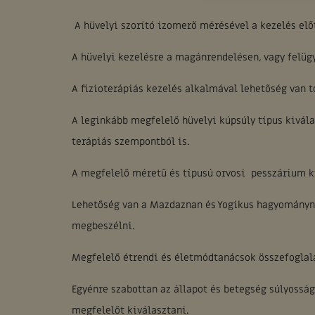
A hüvelyi szorító izomerő mérésével a kezelés előt
A hüvelyi kezelésre a magánrendelésen, vagy felügy
A fizioterápiás kezelés alkalmával lehetőség van t
A leginkább megfelelő hüvelyi kúpsúly típus kivál
terápiás szempontból is.
A megfelelő méretű és típusú orvosi pesszárium k
Lehetőség van a Mazdaznan és Yogikus hagyományna
megbeszélni.
Megfelelő étrendi és életmódtanácsok összefoglal
Egyénre szabottan az állapot és betegség súlyossá
megfelelőt kiválasztani.