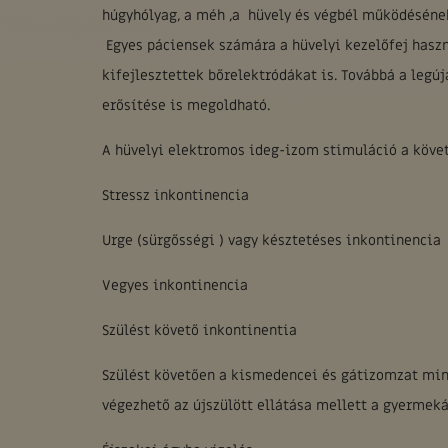
húgyhólyag, a méh ,a hüvely és végbél működésének
Egyes páciensek számára a hüvelyi kezelőfej haszn
kifejlesztettek bőrelektródákat is. Továbbá a leg
erősítése is megoldható.
A hüvelyi elektromos ideg-izom stimuláció a követ
Stressz inkontinencia
Urge (sürgősségi ) vagy késztetéses inkontinencia
Vegyes inkontinencia
Szülést követő inkontinentia
Szülést követően a kismedencei és gátizomzat min
végezhető az újszülött ellátása mellett a gyermeká