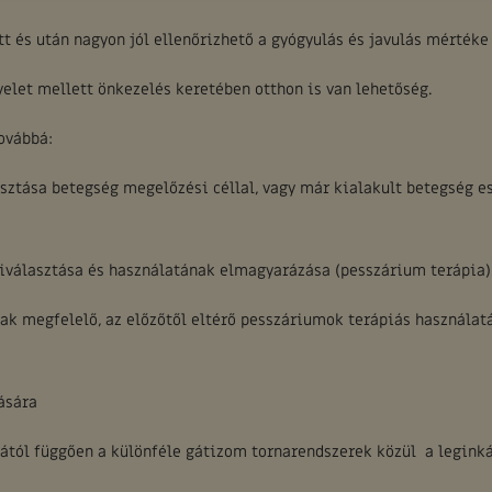
t és után nagyon jól ellenőrizhető a gyógyulás és javulás mértéke
elet mellett önkezelés keretében otthon is van lehetőség.
ovábbá:
asztása betegség megelőzési céllal, vagy már kialakult betegség e
iválasztása és használatának elmagyarázása (pesszárium terápia)
k megfelelő, az előzőtől eltérő pesszáriumok terápiás használatá
ására
gától függően a különféle gátizom tornarendszerek közül a legink