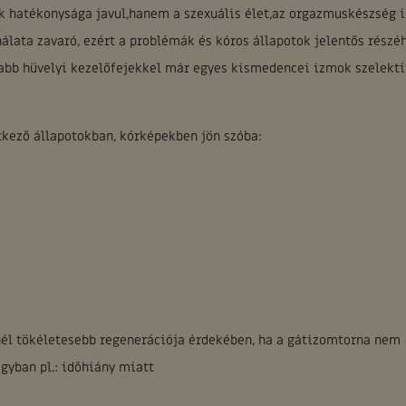
 hatékonysága javul,hanem a szexuális élet,az orgazmuskészség i
álata zavaró, ezért a problémák és kóros állapotok jelentős részé
újabb hüvelyi kezelőfejekkel már egyes kismedencei izmok szelektí
kező állapotokban, kórképekben jön szóba:
él tökéletesebb regenerációja érdekében, ha a gátizomtorna nem
gyban pl.: időhiány miatt