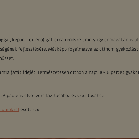
nggal, képpel történő) gáttorna rendszer, mely így önmagában is a
aságának fejlesztésére. Másképp fogalmazva az otthoni gyakorlást
műszer.
yamra járás idejét. Természetesen otthon a napi 10-15 perces gyako
 A páciens első izom lazításához és szorításához
riumokról
esett szó.