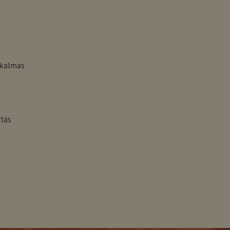
lkalmas
rlás