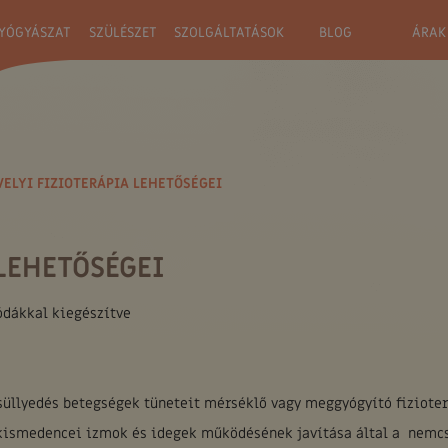
YÓGYÁSZAT
SZÜLÉSZET
SZOLGÁLTATÁSOK
BLOG
ÁRAK
VELYI FIZIOTERÁPIA LEHETŐSÉGEI
LEHETŐSÉGEI
ódákkal kiegészítve
hsüllyedés betegségek tüneteit mérséklő vagy meggyógyító fiziote
 a kismedencei izmok és idegek működésének javítása által a nemc