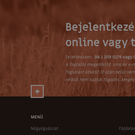
Bejelentkezé
online vagy 
Telefonszám:
06 1 209 0179 vagy 
A foglalás megerősítő sms és e-m
foglalást követő 72 órán belül nem
nélkül nem tudjuk fogadni. Megér
MENÜ
Nőgyógyászat
Fájdalo