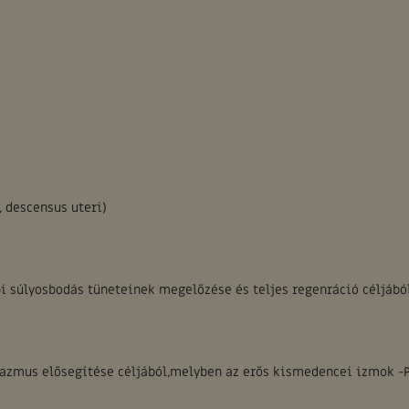
 descensus uteri)
i súlyosbodás tüneteinek megelőzése és teljes regenráció céljábó
orgazmus elősegítése céljából,melyben az erős kismedencei izmok -