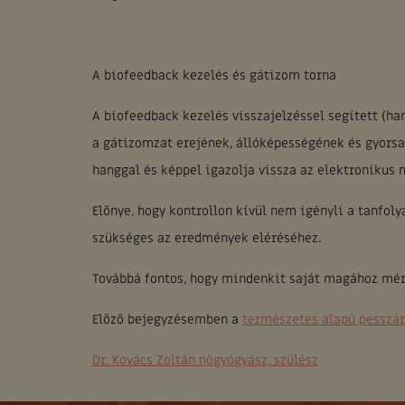
A biofeedback kezelés és gátizom torna
A biofeedback kezelés visszajelzéssel segített (ha
a gátizomzat erejének, állóképességének és gyors
hanggal és képpel igazolja vissza az elektronikus 
Előnye, hogy kontrollon kívül nem igényli a tanfol
szükséges az eredmények eléréséhez.
Továbbá fontos, hogy mindenkit saját magához mér!
Előző bejegyzésemben a
természetes alapú pesszá
Dr. Kovács Zoltán nőgyógyász, szülész