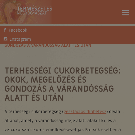
Facebook
FŐOLDAL
TUDÁSTÁR
BLOG
TERHESSÉGI CUKORBETEGSÉG: OKOK, MEGELŐZÉS ÉS
Instagram
GONDOZÁS A VÁRANDÓSSÁG ALATT ÉS UTÁN
TERHESSÉGI CUKORBETEGSÉG:
OKOK, MEGELŐZÉS ÉS
GONDOZÁS A VÁRANDÓSSÁG
ALATT ÉS UTÁN
A terhességi cukorbetegség (
gesztációs diabétesz
) olyan
állapot, amely a várandósság ideje alatt alakul ki, és a
vércukorszint kóros emelkedésével jár. Bár sok esetben a