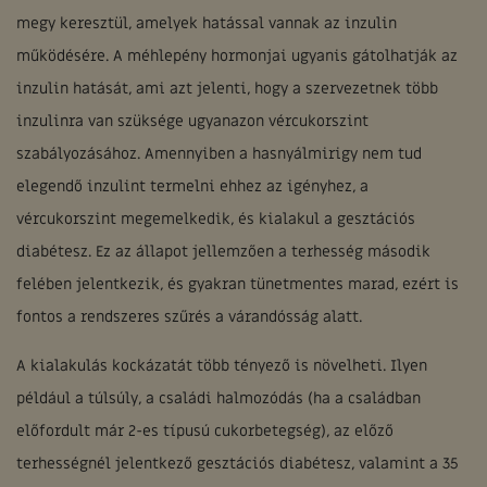
megy keresztül, amelyek hatással vannak az inzulin
működésére. A méhlepény hormonjai ugyanis gátolhatják az
inzulin hatását, ami azt jelenti, hogy a szervezetnek több
inzulinra van szüksége ugyanazon vércukorszint
szabályozásához. Amennyiben a hasnyálmirigy nem tud
elegendő inzulint termelni ehhez az igényhez, a
vércukorszint megemelkedik, és kialakul a gesztációs
diabétesz. Ez az állapot jellemzően a terhesség második
felében jelentkezik, és gyakran tünetmentes marad, ezért is
fontos a rendszeres szűrés a várandósság alatt.
A kialakulás kockázatát több tényező is növelheti. Ilyen
például a túlsúly, a családi halmozódás (ha a családban
előfordult már 2-es típusú cukorbetegség), az előző
terhességnél jelentkező gesztációs diabétesz, valamint a 35