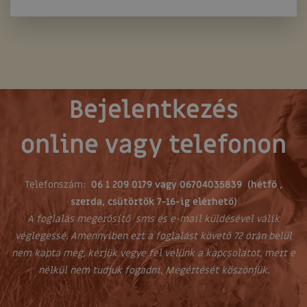
Bejelentkezés
online vagy telefonon
Telefonszám:
06 1 209 0179 vagy 06704035839 (hétfő ,
szerda, csütörtök 7-16-ig elérhető)
A foglalás megerősítő sms és e-mail küldésével válik
véglegessé. Amennyiben ezt a foglalást követő 72 órán belül
nem kapta meg, kérjük vegye fel velünk a kapcsolatot, mert e
nélkül nem tudjuk fogadni. Megértését köszönjük.