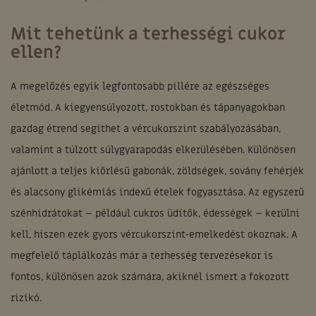
Mit tehetünk a terhességi cukor
ellen?
A megelőzés egyik legfontosabb pillére az egészséges
életmód. A kiegyensúlyozott, rostokban és tápanyagokban
gazdag étrend segíthet a vércukorszint szabályozásában,
valamint a túlzott súlygyarapodás elkerülésében. Különösen
ajánlott a teljes kiőrlésű gabonák, zöldségek, sovány fehérjék
és alacsony glikémiás indexű ételek fogyasztása. Az egyszerű
szénhidrátokat – például cukros üdítők, édességek – kerülni
kell, hiszen ezek gyors vércukorszint-emelkedést okoznak. A
megfelelő táplálkozás már a terhesség tervezésekor is
fontos, különösen azok számára, akiknél ismert a fokozott
rizikó.