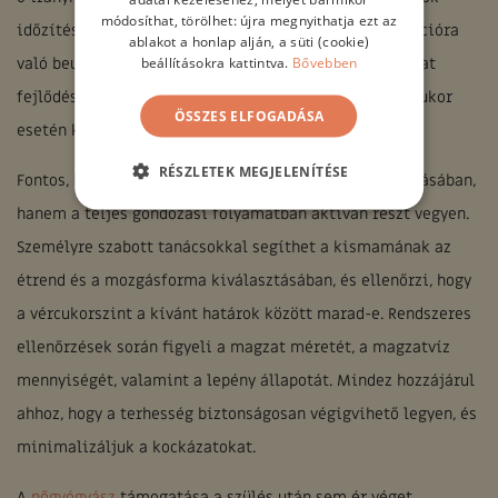
módosíthat, törölhet: újra megnyithatja ezt az
időzítése, illetve az esetleges diabetológiai konzultációra
ablakot a honlap alján, a süti (cookie)
beállításokra kattintva.
Bővebben
való beutalás is. A nőgyógyász felelős továbbá a magzat
fejlődésének nyomon követéséért, amely terhességi cukor
ÖSSZES ELFOGADÁSA
esetén különös jelentőséggel bír.
RÉSZLETEK MEGJELENÍTÉSE
Fontos, hogy a nőgyógyász ne csak a diagnózis felállításában,
hanem a teljes gondozási folyamatban aktívan részt vegyen.
Személyre szabott tanácsokkal segíthet a kismamának az
étrend és a mozgásforma kiválasztásában, és ellenőrzi, hogy
a vércukorszint a kívánt határok között marad-e. Rendszeres
ellenőrzések során figyeli a magzat méretét, a magzatvíz
mennyiségét, valamint a lepény állapotát. Mindez hozzájárul
ahhoz, hogy a terhesség biztonságosan végigvihető legyen, és
minimalizáljuk a kockázatokat.
A
nőgyógyász
támogatása a szülés után sem ér véget.