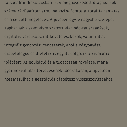
társadalmi diskurzusban is. A megnövekedett diagnózisok
száma rávilágított arra, mennyire fontos a korai felismerés
és a célzott megelőzés. A jövőben egyre nagyobb szerepet
kaphatnak a személyre szabott életmód-tanácsadások,
digitális vércukorszint-követő eszközök, valamint az
integrált gondozási rendszerek, ahol a nőgyógyász,
diabetológus és dietetikus együtt dolgozik a kismama
jólétéért. Az edukáció és a tudatosság növelése, már a
gyermekvállalás tervezésének időszakában, alapvetően
hozzájárulhat a gesztációs diabétesz visszaszorításához.