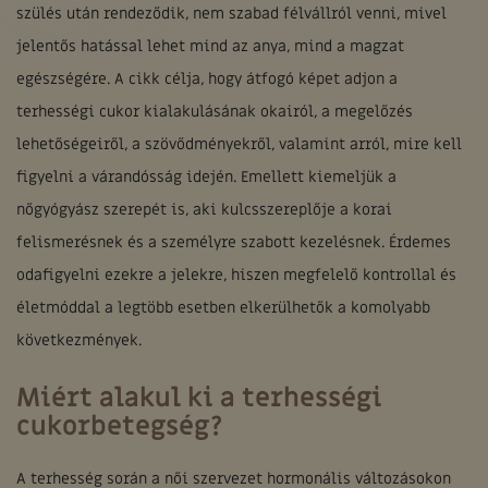
szülés után rendeződik, nem szabad félvállról venni, mivel
jelentős hatással lehet mind az anya, mind a magzat
egészségére. A cikk célja, hogy átfogó képet adjon a
terhességi cukor kialakulásának okairól, a megelőzés
lehetőségeiről, a szövődményekről, valamint arról, mire kell
figyelni a várandósság idején. Emellett kiemeljük a
nőgyógyász szerepét is, aki kulcsszereplője a korai
felismerésnek és a személyre szabott kezelésnek. Érdemes
odafigyelni ezekre a jelekre, hiszen megfelelő kontrollal és
életmóddal a legtöbb esetben elkerülhetők a komolyabb
következmények.
Miért alakul ki a terhességi
cukorbetegség?
A terhesség során a női szervezet hormonális változásokon