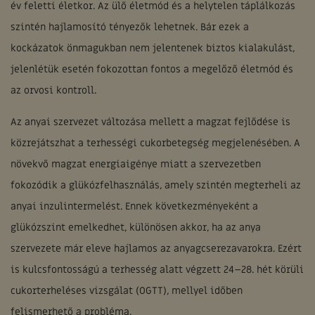
év feletti életkor. Az ülő életmód és a helytelen táplálkozás
szintén hajlamosító tényezők lehetnek. Bár ezek a
kockázatok önmagukban nem jelentenek biztos kialakulást,
jelenlétük esetén fokozottan fontos a megelőző életmód és
az orvosi kontroll.
Az anyai szervezet változása mellett a magzat fejlődése is
közrejátszhat a terhességi cukorbetegség megjelenésében. A
növekvő magzat energiaigénye miatt a szervezetben
fokozódik a glükózfelhasználás, amely szintén megterheli az
anyai inzulintermelést. Ennek következményeként a
glükózszint emelkedhet, különösen akkor, ha az anya
szervezete már eleve hajlamos az anyagcserezavarokra. Ezért
is kulcsfontosságú a terhesség alatt végzett 24–28. hét körüli
cukorterheléses vizsgálat (OGTT), mellyel időben
felismerhető a probléma.