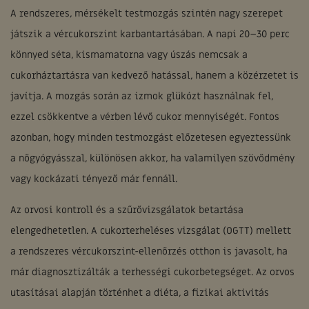
A rendszeres, mérsékelt testmozgás szintén nagy szerepet
játszik a vércukorszint karbantartásában. A napi 20–30 perc
könnyed séta, kismamatorna vagy úszás nemcsak a
cukorháztartásra van kedvező hatással, hanem a közérzetet is
javítja. A mozgás során az izmok glükózt használnak fel,
ezzel csökkentve a vérben lévő cukor mennyiségét. Fontos
azonban, hogy minden testmozgást előzetesen egyeztessünk
a nőgyógyásszal, különösen akkor, ha valamilyen szövődmény
vagy kockázati tényező már fennáll.
Az orvosi kontroll és a szűrővizsgálatok betartása
elengedhetetlen. A cukorterheléses vizsgálat (OGTT) mellett
a rendszeres vércukorszint-ellenőrzés otthon is javasolt, ha
már diagnosztizálták a terhességi cukorbetegséget. Az orvos
utasításai alapján történhet a diéta, a fizikai aktivitás