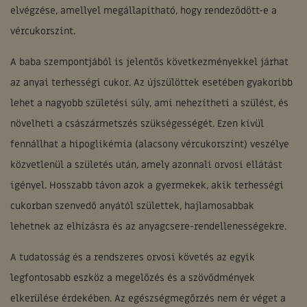
elvégzése, amellyel megállapítható, hogy rendeződött-e a
vércukorszint.
A baba szempontjából is jelentős következményekkel járhat
az anyai terhességi cukor. Az újszülöttek esetében gyakoribb
lehet a nagyobb születési súly, ami nehezítheti a szülést, és
növelheti a császármetszés szükségességét. Ezen kívül
fennállhat a hipoglikémia (alacsony vércukorszint) veszélye
közvetlenül a születés után, amely azonnali orvosi ellátást
igényel. Hosszabb távon azok a gyermekek, akik terhességi
cukorban szenvedő anyától születtek, hajlamosabbak
lehetnek az elhízásra és az anyagcsere-rendellenességekre.
A tudatosság és a rendszeres orvosi követés az egyik
legfontosabb eszköz a megelőzés és a szövődmények
elkerülése érdekében. Az egészségmegőrzés nem ér véget a