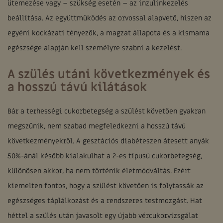
ütemezése vagy – szükség esetén – az inzulinkezelés
beállítása. Az együttműködés az orvossal alapvető, hiszen az
egyéni kockázati tényezők, a magzat állapota és a kismama
egészsége alapján kell személyre szabni a kezelést.
A szülés utáni következmények és
a hosszú távú kilátások
Bár a terhességi cukorbetegség a szülést követően gyakran
megszűnik, nem szabad megfeledkezni a hosszú távú
következményekről. A gesztációs diabéteszen átesett anyák
50%-ánál később kialakulhat a 2-es típusú cukorbetegség,
különösen akkor, ha nem történik életmódváltás. Ezért
kiemelten fontos, hogy a szülést követően is folytassák az
egészséges táplálkozást és a rendszeres testmozgást. Hat
héttel a szülés után javasolt egy újabb vércukorvizsgálat