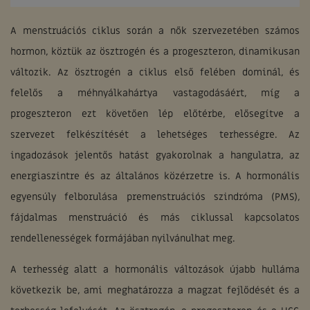
A menstruációs ciklus során a nők szervezetében számos
hormon, köztük az ösztrogén és a progeszteron, dinamikusan
változik. Az ösztrogén a ciklus első felében dominál, és
felelős a méhnyálkahártya vastagodásáért, míg a
progeszteron ezt követően lép előtérbe, elősegítve a
szervezet felkészítését a lehetséges terhességre. Az
ingadozások jelentős hatást gyakorolnak a hangulatra, az
energiaszintre és az általános közérzetre is. A hormonális
egyensúly felborulása premenstruációs szindróma (PMS),
fájdalmas menstruáció és más ciklussal kapcsolatos
rendellenességek formájában nyilvánulhat meg.
A terhesség alatt a hormonális változások újabb hulláma
következik be, ami meghatározza a magzat fejlődését és a