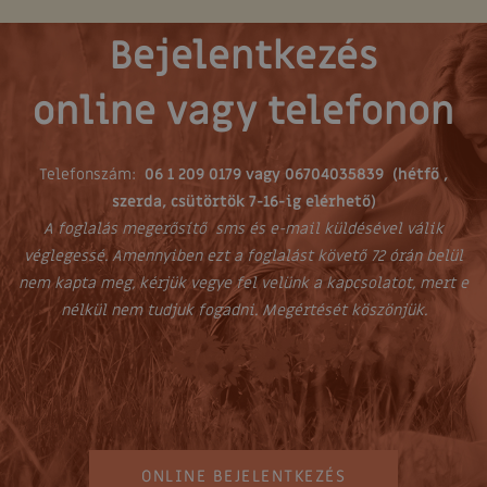
Bejelentkezés
online vagy telefonon
Telefonszám:
06 1 209 0179 vagy 06704035839 (hétfő ,
szerda, csütörtök 7-16-ig elérhető)
A foglalás megerősítő sms és e-mail küldésével válik
véglegessé. Amennyiben ezt a foglalást követő 72 órán belül
nem kapta meg, kérjük vegye fel velünk a kapcsolatot, mert e
nélkül nem tudjuk fogadni. Megértését köszönjük.
ONLINE BEJELENTKEZÉS