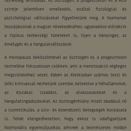
terhesség lefolyását. Az ösztrogén, a progeszteron és a HCG
szintje jelentősen emelkedik, ezáltal fiziológiai és
pszichológiai változásokat figyelhetünk meg. A hormonok
hozzájárulnak a magzat növekedéséhez, ugyanakkor előidézik
a tipikus terhességi tüneteket is, ilyen a hányinger, az
émelygés és a hangulatváltozások.
A menopauza beköszöntével az ösztrogén és a progeszteron
termelése fokozatosan csökken, ami a menstruáció végleges
megszűnéséhez vezet. Ebben az életkorban számos testi és
lelki kihívással nézhetünk szembe, beleértve a hőhullámokat,
az éjszakai izzadást, az alvászavarokat és a
hangulatingadozásokat. Az ösztrogénhiány miatt ráadásul nő
a csontritkulás, a szív- és érrendszeri betegségek kockázata
is. Tehát elengedhetetlen, hogy ekkor is odafigyeljünk
hormonális egyensúlyunkra, aminek a természetes módon