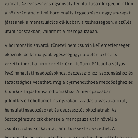
vannak. Az egészséges egyensúly fenntartása elengedhetetlen
a nők számára, mivel hormonális ingadozások nagy szerepet
játszanak a menstruációs ciklusban, a terhességben, a szülés
utáni időszakban, valamint a menopauzában.
A hormonális zavarok tünetei nem csupán kellemetlenséget
okoznak, de komolyabb egészségügyi problémákhoz is
vezethetnek, ha nem kezelik őket időben. Például a súlyos
PMS hangulatingadozásokhoz, depresszióhoz, szorongáshoz és
fáradtsághoz vezethet, míg a dysmenorrhoea meddőséghez és
krónikus fájdalomszindrómákhoz. A menopauzában
jelentkező hőhullámok és éjszakai izzadás alvászavarokat,
hangulatingadozásokat és depressziót okozhatnak. Az
ösztrogénszint csökkenése a menopauza után növeli a
csontritkulás kockázatát, ami törésekhez vezethet. A
hormonális egyensúly felborulása ezen kívül növelheti a szív-