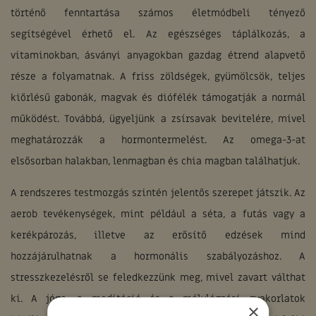
történő fenntartása számos életmódbeli tényező
segítségével érhető el. Az egészséges táplálkozás, a
vitaminokban, ásványi anyagokban gazdag étrend alapvető
része a folyamatnak. A friss zöldségek, gyümölcsök, teljes
kiőrlésű gabonák, magvak és diófélék támogatják a normál
működést. Továbbá, ügyeljünk a zsírsavak bevitelére, mivel
meghatározzák a hormontermelést. Az omega-3-at
elsősorban halakban, lenmagban és chia magban találhatjuk.
A rendszeres testmozgás szintén jelentős szerepet játszik. Az
aerob tevékenységek, mint például a séta, a futás vagy a
kerékpározás, illetve az erősítő edzések mind
hozzájárulhatnak a hormonális szabályozáshoz. A
stresszkezelésről se feledkezzünk meg, mivel zavart válthat
ki. A jóga, a meditáció és a mélylégzési gyakorlatok
×