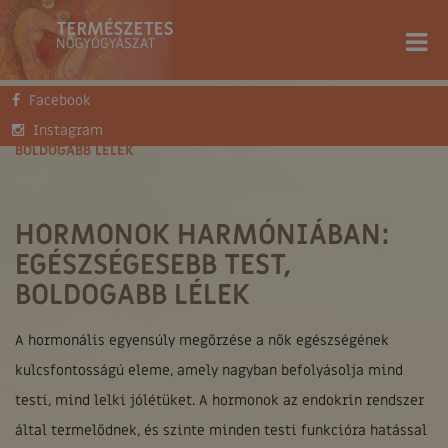
Facebook
FŐOLDAL
TUDÁSTÁR
BLOG
HORMONOK HARMÓNIÁBAN: EGÉSZSÉGESEBB TEST,
Instagram
BOLDOGABB LÉLEK
HORMONOK HARMÓNIÁBAN:
EGÉSZSÉGESEBB TEST,
BOLDOGABB LÉLEK
A hormonális egyensúly megőrzése a nők egészségének
kulcsfontosságú eleme, amely nagyban befolyásolja mind
testi, mind lelki jólétüket. A hormonok az endokrin rendszer
által termelődnek, és szinte minden testi funkcióra hatással