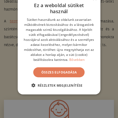
ideálisak a stressz megszüntetésére és a testi-lelki
Ez a weboldal sütiket
harmónia helyreállítására.
használ
Sütiket használunk az oldalunk zavartalan
A
természetes gyógymódok
, gyógynövények alkalmazása,
működésének biztosításához és a látogatóink
szintén jót tesz a szervezetünknek. A maca gyökér és a
magasabb szintű kiszolgálásához. A kijelölt
sütik elfogadásával (engedélyezésével)
barátcserje például garantáltan optimális a hormonokra
hozzájárul azok aktiválásához és a személyes
adatai kezeléséhez, melyet bármikor
nézve, de okvetlen kérjük ki a házorvosunk véleményét is.
módosíthat, törölhet: újra megnyithatja ezt az
ablakot a honlap alján, a süti (cookie)
beállításokra kattintva.
Bővebben
ÖSSZES ELFOGADÁSA
RÉSZLETEK MEGJELENÍTÉSE